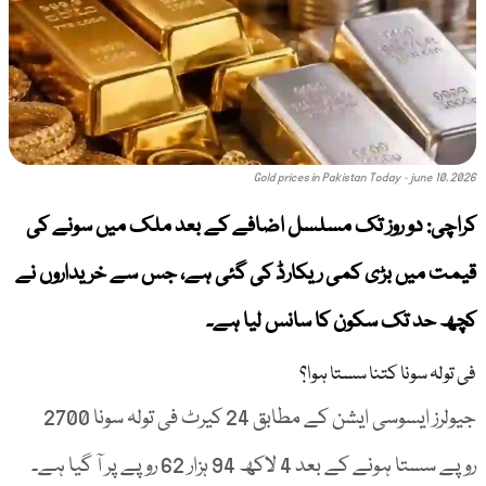
Gold prices in Pakistan Today - june 10, 2026
کراچی: دو روز تک مسلسل اضافے کے بعد ملک میں سونے کی
قیمت میں بڑی کمی ریکارڈ کی گئی ہے، جس سے خریداروں نے
کچھ حد تک سکون کا سانس لیا ہے۔
فی تولہ سونا کتنا سستا ہوا؟
جیولرز ایسوسی ایشن کے مطابق 24 کیرٹ فی تولہ سونا 2700
روپے سستا ہونے کے بعد 4 لاکھ 94 ہزار 62 روپے پر آ گیا ہے۔