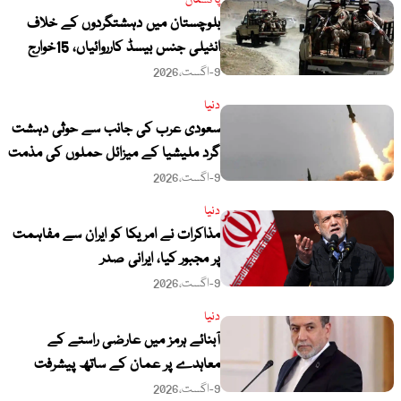
پاکستان
بلوچستان میں دہشتگردوں کے خلاف
انٹیلی جنس بیسڈ کارروائیاں، 15خوارج
جہنم واصل
9-اگست،2026
دنیا
سعودی عرب کی جانب سے حوثی دہشت
گرد ملیشیا کے میزائل حملوں کی مذمت
9-اگست،2026
دنیا
مذاکرات نے امریکا کو ایران سے مفاہمت
پر مجبور کیا، ایرانی صدر
9-اگست،2026
دنیا
آبنائے ہرمز میں عارضی راستے کے
معاہدے پر عمان کے ساتھ پیشرفت
آخری مراحل میں ہے،عباس عراقچی
9-اگست،2026