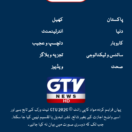
پاکستان
کھیل
دنیا
انٹرٹینمنٹ
کاروبار
دلچسپ و عجیب
سائنس و ٹیکنالوجی
تجزیہ و بلاگز
صحت
ویڈیوز
یہاں فراہم کردہ مواد کاپی رائٹ © 2026 GTV نیٹ ورک کے تابع ہے اور
اسے واضح اجازت کے بغیر شائع، نشر، تبدیل یا تقسیم نہیں کیا جا سکتا،
جب تک کہ دوسری صورت میں بیان نہ کیا جائے۔