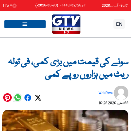
واد
اتوار 1448/02/26هـ (09-08-2026م)
اتوار، 9-اگست،2026
LIVE
ائیں۔
EN
سونے کی قیمت میں بڑی کمی، فی تولہ
ریٹ میں ہزاروں روپے کمی
WebDesk
08 مئی, 2026
16:28