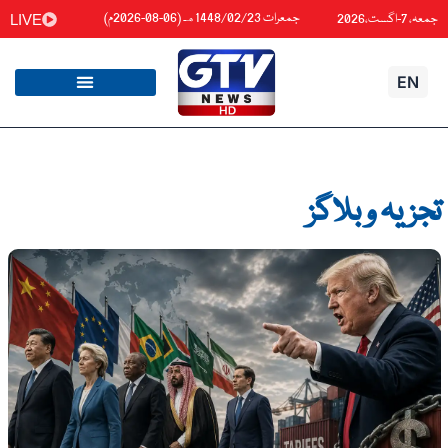
واد
جمعرات 1448/02/23هـ (06-08-2026م)
جمعہ، 7-اگست،2026
LIVE
ائیں۔
EN
تجزیہ و بلاگز