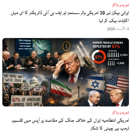
تجزیہ و بلاگز
ایرانی ہیکرز نے 30 امریکی واٹر سسٹمز اور ایف بی آئی ڈائریکٹر کا ای میل
اکاؤنٹ ہیک کر لیا
3-اگست،2026
تجزیہ و بلاگز
امریکی انتظامیہ ایران کے خلاف جنگ کے مقاصد پر آپس میں تقسیم،
ٹرمپ بے چینی کا شکار