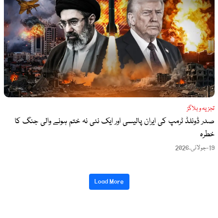
تجزیہ و بلاگز
صدر ڈونلڈ ٹرمپ کی ایران پالیسی اور ایک نئی نہ ختم ہونے والی جنگ کا
خطرہ
19-جولائی،2026
Load More