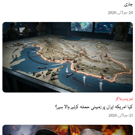
جاری
24-جولائی،2026
تجزیہ و بلاگز
کیا امریکہ ایران پر زمینی حملہ کرنے والا ہے؟
21-جولائی،2026