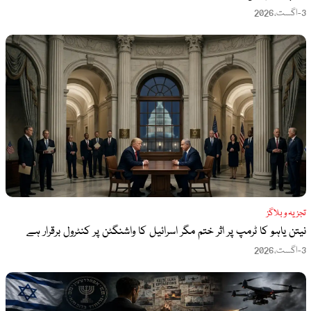
3-اگست،2026
تجزیہ و بلاگز
نیتن یاہو کا ٹرمپ پر اثر ختم مگر اسرائیل کا واشنگٹن پر کنٹرول برقرار ہے
3-اگست،2026