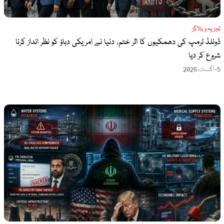
تجزیہ و بلاگز
ڈونلڈ ٹرمپ کی دھمکیوں کا اثر ختم، دنیا نے امریکی دباؤ کو نظر انداز کرنا
شروع کر دیا
5-اگست،2026