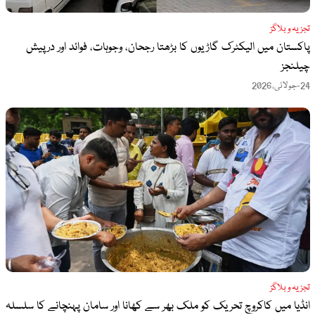
تجزیہ و بلاگز
پاکستان میں الیکٹرک گاڑیوں کا بڑھتا رجحان، وجوہات، فوائد اور درپیش
چیلنجز
24-جولائی،2026
تجزیہ و بلاگز
انڈیا میں کاکروچ تحریک کو ملک بھر سے کھانا اور سامان پہنچانے کا سلسلہ