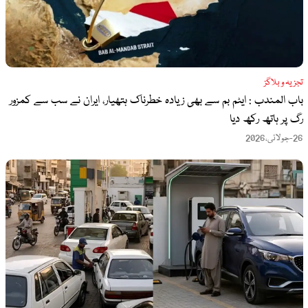
تجزیہ و بلاگز
باب المندب : ایٹم بم سے بھی زیادہ خطرناک ہتھیار، ایران نے سب سے کمزور
رگ پر ہاتھ رکھ دیا
26-جولائی،2026