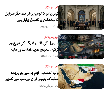
تجزیہ و بلاگز
نیتن یاہو کا ٹرمپ پر اثر ختم مگر اسرائیل
کا واشنگٹن پر کنٹرول برقرار ہے
3-اگست،2026
تجزیہ و بلاگز
اسرائیل کی فالس فلیگ کی تاریخ اور
ترکیہ، سعودی عرب، امارات پر حالیہ
حملوں میں یکسانیت
2-اگست،2026
تجزیہ و بلاگز
باب المندب : ایٹم بم سے بھی زیادہ
خطرناک ہتھیار، ایران نے سب سے کمزور
رگ پر ہاتھ رکھ دیا
26-جولائی،2026