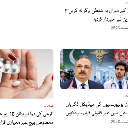
ت
 کے دوران یہ غلطی ہرگز نہ کریں!!!
ین نے خبردار کردیا
ت
ن یونیورسٹیوں کی میڈیکل ڈگریاں
صحت
تان میں غیر قانونی قرار، سینکڑوں
الرجی کی دوا ایریز
تانی طلبا کا مستقبل داؤ پر لگ گیا
مخصوص بیچ غیر معیاری قرار،