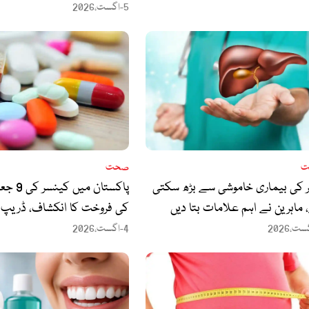
کیلئے الرٹ جاری
5-اگست،2026
ت
صحت
 کی بیماری خاموشی سے بڑھ سکتی
پاکستان م
ماہرین نے اہم علامات بتا دیں
کی فروخت کا انکشاف، ڈریپ کا
ایکشن
4-اگست،2026