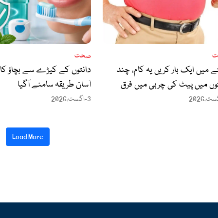
ت
صحت
 میں ایک بار کریں یہ کام، چند
دانتوں کے کیڑے سے بچاؤ کا مؤ
وں میں پیٹ کی چربی میں فرق
آسان طریقہ سامنے آگیا
وس کریں
3-اگست،2026
Load More