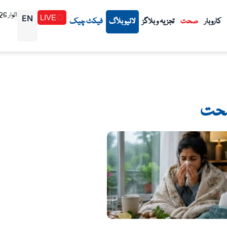
اتوار 1448/02/26هـ (09-08-2026م)
EN
LIVE
کاروبار
صحت
تجزیہ و بلاگز
لائیو بلاگ
فیکٹ چیک
حت