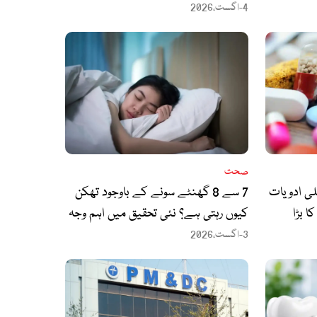
خبردار کردیا
4-اگست،2026
صحت
یں کینسر کی 9 جعلی ادویات
7 سے 8 گھنٹے سونے کے باوجود تھکن
 بڑا
کیوں رہتی ہے؟ نئی تحقیق میں اہم وجہ
سامنے آگئی
3-اگست،2026