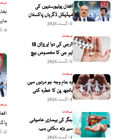
صح
افغان یونیورسٹیوں کی
بخار
میڈیکل ڈگریاں پاکستان
ماہر
میں غیر قانونی قرار،
6-اگست،2026
8-اگست،2026
سینکڑوں پاکستانی طلبا
صحت
کا مستقبل داؤ پر لگ گیا
الرجی کی دوا ایریزائن 10
ایم جی کا مخصوص بیچ
غیر معیاری قرار، شہریوں
5-اگست،2026
کیلئے الرٹ جاری
صحت
وہ عام وجہ جو مردوں میں
بانجھ پن کا خطرہ کئی
گنا بڑھا سکتی ہے؛
4-اگست،2026
صح
ماہرین نے خبردار کردیا
صحت
افغا
جگر کی بیماری خاموشی
پاکس
سے بڑھ سکتی ہے،
پاکس
6-اگست،2026
ماہرین نے اہم علامات بتا
4-اگست،2026