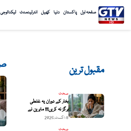
واد
ر
صفحہ اول
پاکستان
دنیا
کھیل
انٹرٹینمنٹ
ٹیکنالوجی
ائیں۔
ص
مقبول ترین
صحت
بخار کے دوران یہ غلطی
ہرگز نہ کریں!!! ماہرین نے
خبردار کردیا
8-اگست،2026
صحت