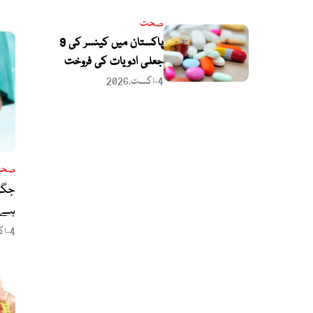
دیں
صحت
پاکستان میں کینسر کی 9
جعلی ادویات کی فروخت
کا انکشاف، ڈریپ کا بڑا
4-اگست،2026
ایکشن
صح
جگر
ہے، 
4-اگست،2026