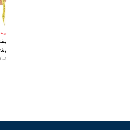
صح
ہفتے
ہفت
محس
3-اگست،2026