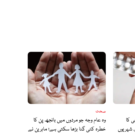
صحت
ائن 10 ایم جی کا
وہ عام وجہ جو مردوں میں بانجھ پن کا
 شہریوں
خطرہ کئی گنا بڑھا سکتی ہے؛ ماہرین نے