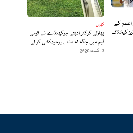
 اعظم کے
کھیل
ڈیز کیخلاف
بھارتی کرکٹر ادیتی چوکھنڈے نے قومی
ٹیم میں جگہ نہ ملنے پرخودکشی کر لی
3-اگست،2026