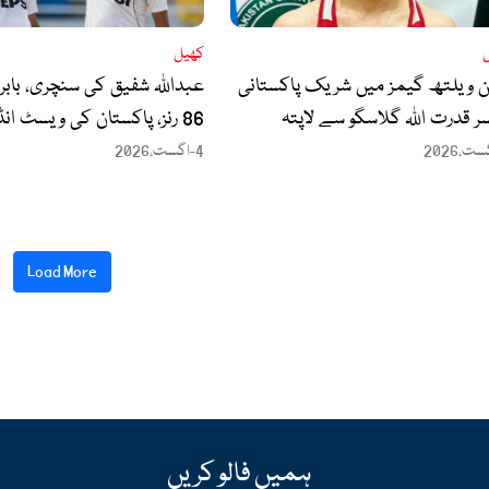
کھیل
ن ویلتھ گیمز میں شریک پاکستانی
عبداللہ شفیق کی سنچری، بابر
ر قدرت اللہ گلاسگو سے لاپتہ
86 رنز، پاکستان کی ویسٹ ان
میچ پر گرفت مضبوط
4-اگست،2026
Load More
ہمیں فالو کریں