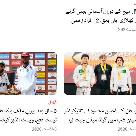
ل میچ کے دوران آسمانی بجلی گرنے
لاڑی جاں بحق، 12 افراد زخمی
کھیل
ستان کے احسن محسود نے تائیکوانڈو
3 سال بعد بیرونِ ملک پاکست
پئن شپ میں گولڈ میڈل جیت لیا
ٹیسٹ فتح، ویسٹ انڈیز کیخل
1-1 سے برابر
6-اگست،2026