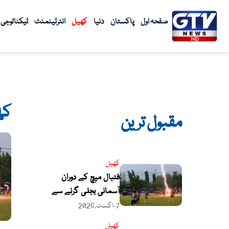
واد
ر
صفحہ اول
پاکستان
دنیا
کھیل
انٹرٹینمنٹ
ٹیکنالوجی
ائیں۔
کھ
مقبول ترین
کھیل
فٹبال میچ کے دوران
آسمانی بجلی گرنے سے
کھلاڑی جاں بحق، 12 افراد
7-اگست،2026
زخمی
کھیل