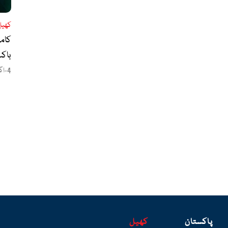
کھیل
کام
باکس
4-اگست،2026
پاکستان
کھیل