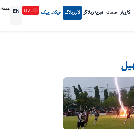
جمعہ 1448/02/24هـ (07-08-2026م)
EN
LIVE
کاروبار
صحت
تجزیہ و بلاگز
لائیو بلاگ
فیکٹ چیک
یل