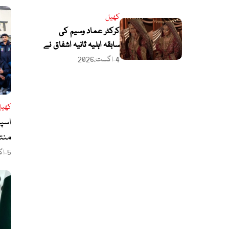
کھلاڑیوں کے غائب ہونے
کھیل
پر سوالات اٹھ گئے
کرکٹر عماد وسیم کی
سابقہ اہلیہ ثانیہ اشفاق نے
دوسری شادی کرلی؟
4-اگست،2026
کھیل
اسپو
منتق
کے 
5-اگست،2026