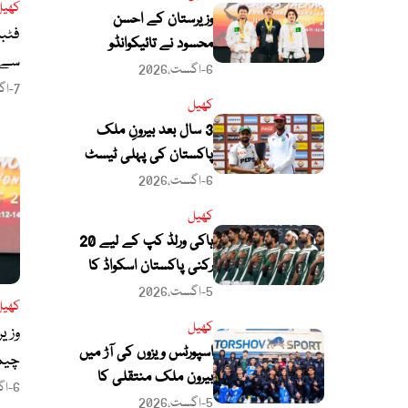
کھیل
وزیرستان کے احسن
فٹبا
محسود نے تائیکوانڈو
سے کھ
چیمپئن شپ میں گولڈ
6-اگست،2026
7-اگست،2026
میڈل جیت لیا
کھیل
3 سال بعد بیرونِ ملک
پاکستان کی پہلی ٹیسٹ
فتح، ویسٹ انڈیز کیخلاف
6-اگست،2026
سیریز 1-1 سے برابر
کھیل
ہاکی ورلڈ کپ کے لیے 20
رکنی پاکستان اسکواڈ کا
اعلان
5-اگست،2026
کھیل
کھیل
وزیر
اسپورٹس ویزوں کی آڑ میں
چیم
بیرون ملک منتقلی کا
6-اگست،2026
معاملہ، پاکستانی
5-اگست،2026