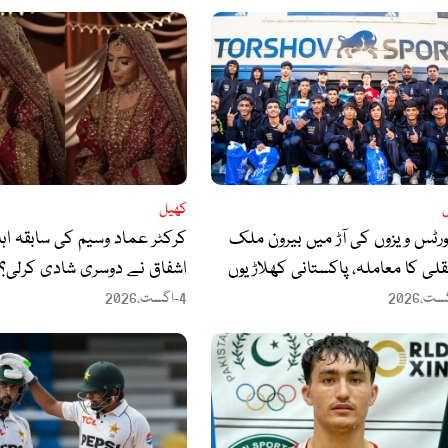
کھیل
رٹس ویزوں کی آڑ میں بیرون ملک
کرکٹر عماد وسیم کی سابقہ اہلی
لی کا معاملہ، پاکستانی کھلاڑیوں
اشفاق نے دوسری شادی کرلی؟
غائب ہونے پر سوالات اٹھ گئے
4-اگست،2026