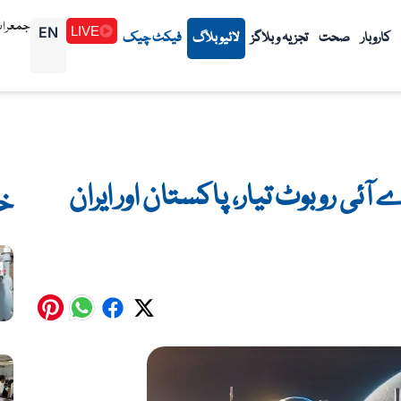
جمعرات 1448/02/23هـ (06-8
EN
LIVE
کاروبار
صحت
تجزیہ و بلاگز
لائیو بلاگ
فیکٹ چیک
 آئی روبوٹ تیار، پاکستان اور ایران
خ