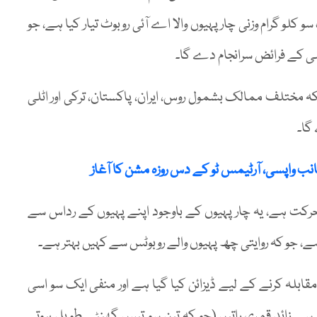
لو گرام وزنی چار پہیوں والا اے آئی روبوٹ تیار کیا ہے، جو
لی کے فرائض سرانجام دے گا۔
 مختلف ممالک بشمول روس، ایران، پاکستان، ترکی اور اٹلی
گا۔
نب واپسی، آرٹیمس ٹو کے دس روزہ مشن کا آغاز
کت ہے، یہ چار پہیوں کے باوجود اپنے پہیوں کے رداس سے
ہے، جو کہ روایتی چھ پہیوں والے روبوٹس سے کہیں بہتر ہے۔
ابلہ کرنے کے لیے ڈیزائن کیا گیا ہے اور منفی ایک سو اسی
ے زائد قمری راتیں (جو کہ تین سو تیس گھنٹے طویل ہوتی