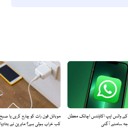
اد کے واٹس ایپ اکاؤنٹس اچانک معطل
موبائل فون رات کو چارج کریں یا صبح،
جہ سامنے آگئی
کب خراب ہوتی ہے؟ ماہرین نے بتادیا