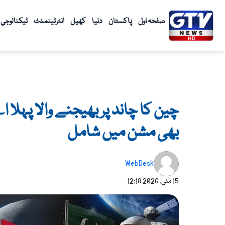
واد
ر
صفحہ اول
پاکستان
دنیا
کھیل
انٹرٹینمنٹ
ٹیکنالوجی
ائیں۔
چین کا چاند پر بھیجنے والا پہلا اے
بھی مشن میں شامل
WebDesk
15 مئی, 2026
12:18