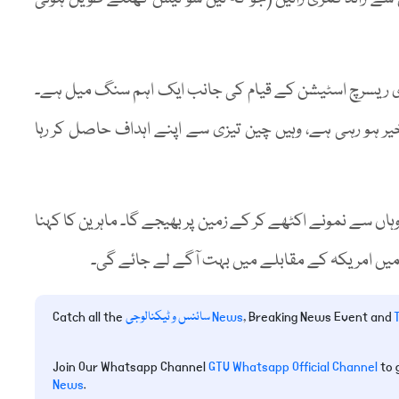
ی ریسرچ اسٹیشن کے قیام کی جانب ایک اہم سنگ میل ہے۔
ر ہو رہی ہے، وہیں چین تیزی سے اپنے اہداف حاصل کر رہا
اں سے نمونے اکٹھے کر کے زمین پر بھیجے گا۔ ماہرین کا کہنا
میں امریکہ کے مقابلے میں بہت آگے لے جائے گی۔
, Breaking News Event and
سائنس و ٹیکنالوجی News
Catch all the
Join Our Whatsapp Channel
GTV Whatsapp Official Channel
to 
News
.