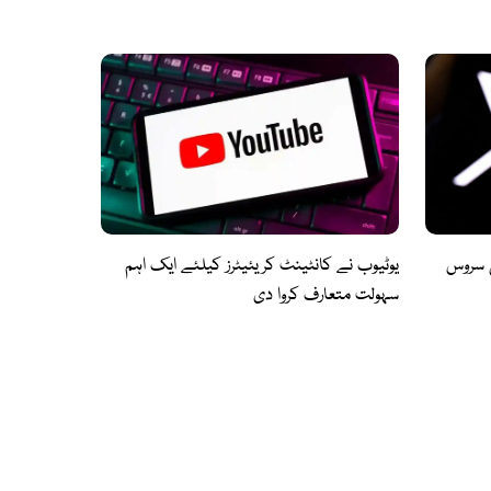
ی سروس
یوٹیوب نے کانٹینٹ کریئیٹرز کیلئے ایک اہم
سہولت متعارف کروا دی