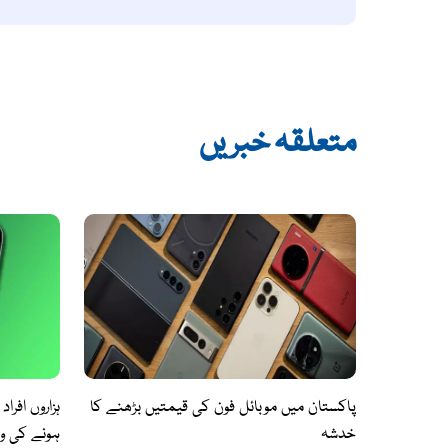
متعلقہ خبریں
پاکستان میں موبائل فون کی قیمتیں بڑھنے کا
ہزاروں افر
خدشہ
ہونے کی و