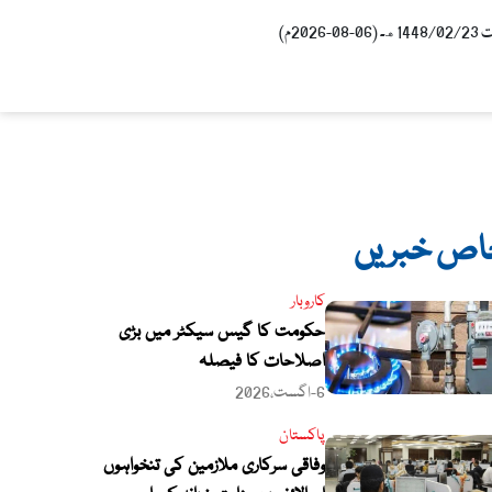
0-2026م)
اص خبریں
کاروبار
حکومت کا گیس سیکٹر میں بڑی
اصلاحات کا فیصلہ
6-اگست،2026
پاکستان
وفاقی سرکاری ملازمین کی تنخواہوں