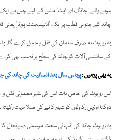
ہونے والے ‘چانگ ای ایٹ’ مشن کے لیے چین نے ایک سو ک
چاند کے جنوبی قطب پر ایک ‘انٹیلیجنٹ پورٹر’ یعنی ق
یہ روبوٹ نہ صرف سامان کی نقل و حمل کرے گا، بلکہ
کے سائنسی آلات کو چاند کی سطح پر نصب بھی کرے 
یہ بھی پڑھیں :
پچاس سال بعد انسانیت کی چاند کی جا
اس روبوٹ کی خاص بات اس کی غیر معمولی نقل و حر
دوگنا اونچی رکاوٹوں کو عبور کرنے کی صلاحیت رکھتا 
یہ روبوٹ چاند کی انتہائی سخت موسمی صورتحال کا مق
ڈگری سینٹی گریڈ کے درجہ حرارت میں بھی چوبیس س