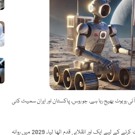
 اے آئی روبوٹ بھیج رہا ہے، جو روس، پاکستان اور ایران سمیت کئی
چین نے خلائی تحقیق کے میدان میں اپنی برتری ثابت کرنے کے لیے ایک اور انقلابی قدم اٹھا لیا۔ 2029 میں روانہ