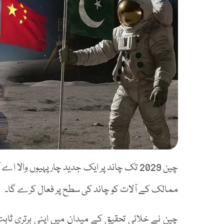
چین 2029 تک چاند پر ایک جدید چار پہیوں والا
ممالک کے آلات کو چاند کی سطح پر فعال کرے گا۔