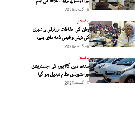
اور الاؤنسز پر وزارت خزانہ کی اہم
وضاحت
6-اگست،2026
پاکستان
وطن کی حفاظت اور ترقی ہر شہری
کی دینی و قومی ذمہ داری ہے،
مفتی عبدالرحیم کا ہزاروں طلبہ سے
6-اگست،2026
خطاب
پاکستان
سندھ میں گاڑیوں کی رجسٹریشن
اور انشورنس نظام تبدیل ہو گیا
6-اگست،2026