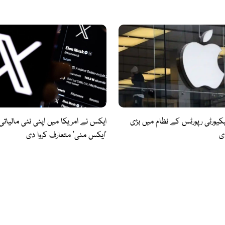
کیورٹی رپورٹس کے نظام میں بڑی
ایکس نے امریکا میں اپنی نئی مالیات
ی
’ایکس منی‘ متعارف کروا دی