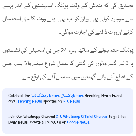
تصدیق کی کہ بندش کے وقت پولنگ اسٹیشنوں کے اندر پہلے
سے موجود کوئی بھی ووٹرز کو اب بھی اپنے ووٹ کا حق استعمال
کرنے اور ووٹ ڈالنے کی اجازت ہوگی۔
پولنگ ختم ہونے کے ساتھ ہی، 24 جی بی اسمبلی کی نشستوں
پر ڈالے گئے ووٹوں کی گنتی کا عمل شروع ہونے والا ہے، جس
کے نتائج آنے والے گھنٹوں میں سامنے آنے کی توقع ہے۔
, Breaking News Event
پاکستان News
,
بریکنگ نیوز News
Catch all the
and
Trending News
Updates on
GTV News
Join Our Whatsapp Channel
GTV Whatsapp Official Channel
to get the
Daily News Update & Follow us on
Google News
.