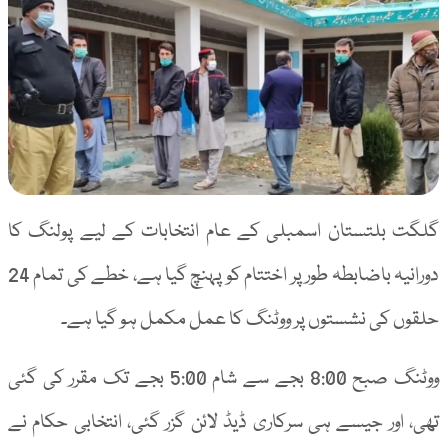
گلگت بلتستان اسمبلی کے عام انتخابات کے لیے پولنگ کا
دورانیہ باضابطہ طور پر اختتام کو پہنچ گیا ہے، خطے کی تمام 24
حلقوں کی نشستوں پر ووٹنگ کا عمل مکمل ہو گیا ہے۔
ووٹنگ صبح 8:00 بجے سے شام 5:00 بجے تک مقرر کی گئی
تھی، اور جیسے ہی سرکاری ڈیڈ لائن گزر گئی، انتخابی حکام نے