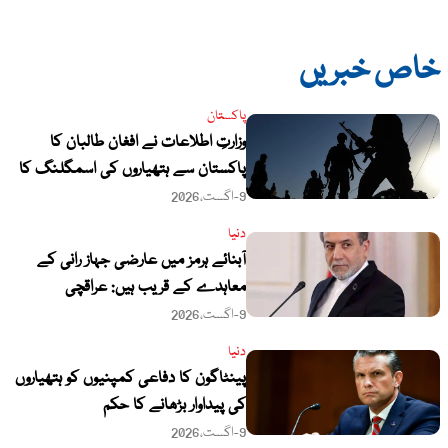
خاص خبریں
پاکستان
وزارتِ اطلاعات نے افغان طالبان کا
پاکستان سے ہتھیاروں کی اسمگلنگ کا
دعویٰ مسترد کردیا
9-اگست،2026
دنیا
آبنائے ہرمز میں عارضی جہاز رانی کے
معاہدے کے قریب ہیں: عراقچی
9-اگست،2026
دنیا
پینٹاگون کا دفاعی کمپنیوں کو ہتھیاروں
کی پیداوار بڑھانے کا حکم
9-اگست،2026