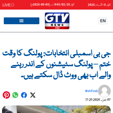
واد
اتوار 1448/02/26هـ (09-08-2026م)
اتوار، 9-اگست،2026
LIVE
ائیں۔
EN
جی بی اسمبلی انتخابات: پولنگ کا وقت
ختم – پولنگ سٹیشنوں کے اندر رہنے
والے اب بھی ووٹ ڈال سکتے ہیں۔
WebDesk
07 جون, 2026
17:25