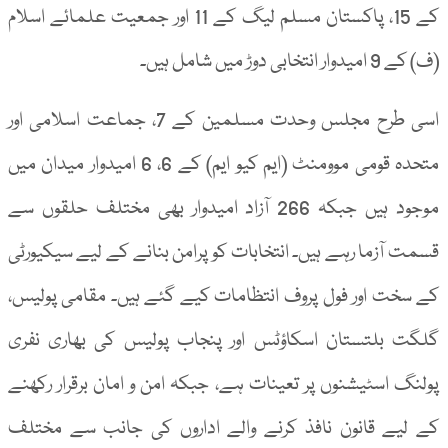
کے 15، پاکستان مسلم لیگ کے 11 اور جمعیت علمائے اسلام
(ف) کے 9 امیدوار انتخابی دوڑ میں شامل ہیں۔
اسی طرح مجلس وحدت مسلمین کے 7، جماعت اسلامی اور
متحدہ قومی موومنٹ (ایم کیو ایم) کے 6، 6 امیدوار میدان میں
موجود ہیں جبکہ 266 آزاد امیدوار بھی مختلف حلقوں سے
قسمت آزما رہے ہیں۔ انتخابات کو پرامن بنانے کے لیے سیکیورٹی
کے سخت اور فول پروف انتظامات کیے گئے ہیں۔ مقامی پولیس،
گلگت بلتستان اسکاؤٹس اور پنجاب پولیس کی بھاری نفری
پولنگ اسٹیشنوں پر تعینات ہے، جبکہ امن و امان برقرار رکھنے
کے لیے قانون نافذ کرنے والے اداروں کی جانب سے مختلف