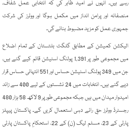
رہے ہیں۔ انہوں نے امید ظاہر کی کہ انتخابی عمل شفاف،
منصفانہ اور پرامن انداز میں مکمل ہوگا اور ووٹرز کی شرکت
جمہوری عمل کو مزید مضبوط بنائے گی۔
الیکشن کمیشن کے مطابق گلگت بلتستان کے تمام اضلاع
میں مجموعی طور پر 1,391 پولنگ اسٹیشن قائم کیے گئے ہیں،
جن میں 349 پولنگ اسٹیشن حساس اور 551 انتہائی حساس قرار
دیے گئے ہیں۔ انتخابات میں 24 نشستوں کے لیے 400 سے زائد
امیدوار میدان میں ہیں جبکہ مجموعی طور پر 9 لاکھ 58 ہزار 480
رجسٹرڈ ووٹرز حقِ رائے دہی استعمال کریں گے۔ پاکستان پیپلز
پارٹی کے 23، مسلم لیگ (ن) کے 22، استحکامِ پاکستان پارٹی