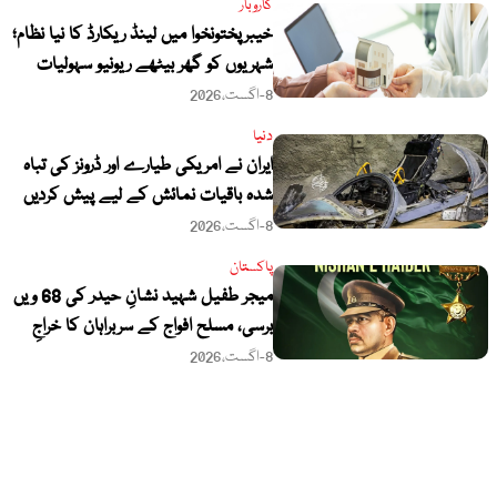
کاروبار
خیبرپختونخوا میں لینڈ ریکارڈ کا نیا نظام؛
شہریوں کو گھر بیٹھے ریونیو سہولیات
ملیں گی
8-اگست،2026
دنیا
ایران نے امریکی طیارے اور ڈرونز کی تباہ
شدہ باقیات نمائش کے لیے پیش کردیں
8-اگست،2026
پاکستان
میجر طفیل شہید نشانِ حیدر کی 68 ویں
برسی، مسلح افواج کے سربراہان کا خراجِ
عقیدت
8-اگست،2026