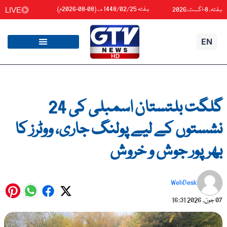
واد
ہفتہ 1448/02/25هـ (08-08-2026م)
ہفتہ، 8-اگست،2026
LIVE
ائیں۔
EN
گلگت بلتستان اسمبلی کی 24
نشستوں کے لیے پولنگ جاری، ووٹرز کا
بھرپور جوش و خروش
WebDesk
07 جون, 2026
16:31