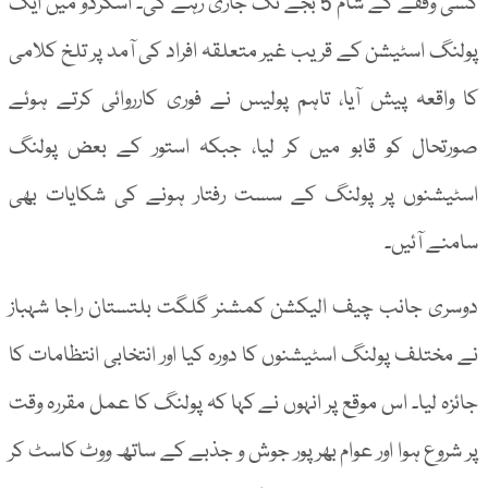
کسی وقفے کے شام 5 بجے تک جاری رہے گی۔ اسکردو میں ایک
پولنگ اسٹیشن کے قریب غیر متعلقہ افراد کی آمد پر تلخ کلامی
کا واقعہ پیش آیا، تاہم پولیس نے فوری کارروائی کرتے ہوئے
صورتحال کو قابو میں کر لیا، جبکہ استور کے بعض پولنگ
اسٹیشنوں پر پولنگ کے سست رفتار ہونے کی شکایات بھی
سامنے آئیں۔
دوسری جانب چیف الیکشن کمشنر گلگت بلتستان راجا شہباز
نے مختلف پولنگ اسٹیشنوں کا دورہ کیا اور انتخابی انتظامات کا
جائزہ لیا۔ اس موقع پر انہوں نے کہا کہ پولنگ کا عمل مقررہ وقت
پر شروع ہوا اور عوام بھرپور جوش و جذبے کے ساتھ ووٹ کاسٹ کر