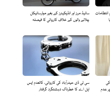
 انتظامات
سائیڈ مررز اور انڈیکیٹرز کے بغیر موٹرسائیکل
چلانے والوں کے خلاف کارروائی کا فیصلہ
کی
سی ٹی ڈی حیدرآباد کی کارروائی، کالعدم ایس
پر عدم
ایل اے کا خطرناک دہشتگرد گرفتار