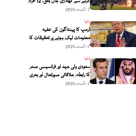
گرنے سے کھلاڑی جاں بحق، 12 افراد
زخمی
7-اگست،2026
دنیا
ٹرمپ کا پینٹاگون کی خفیہ
معلومات لیک ہونے پر تحقیقات کا
حکم
7-اگست،2026
دنیا
سعودی ولی عہد اور فرانسیسی صدر
کا رابطہ، علاقائی صورتحال اور بحری
سلامتی پر گفتگو
7-اگست،2026