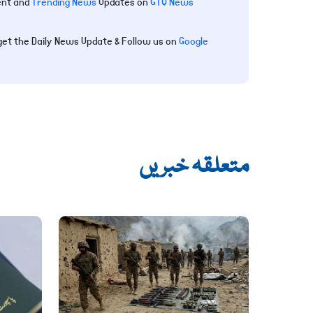
ent and
Trending News
Updates on
GTV News
get the Daily News Update & Follow us on
Google
متعلقہ خبریں