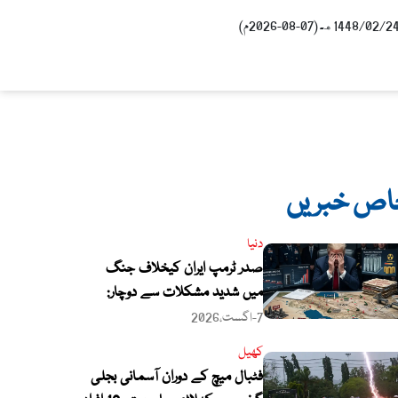
اص خبریں
دنیا
صدر ٹرمپ ایران کیخلاف جنگ
میں شدید مشکلات سے دوچار:
میڈیا رپورٹ
7-اگست،2026
کھیل
فٹبال میچ کے دوران آسمانی بجلی