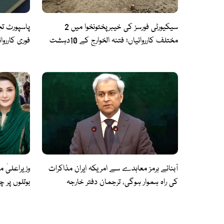
سیکیورٹی فورسز کی خیبرپختونخوا میں 2
پاسپورٹ تج
مختلف کارروائیاں؛ فتنہ الخوارج کے 10دہشت
فوری کارروا
گرد ہلاک
آبنائے ہرمز معاہدے سے امریکہ ایران مذاکرات
وزیراعلیٰ 
کی راہ ہموار ہوگی، ترجمان دفتر خارجہ
بوتلوں پر 