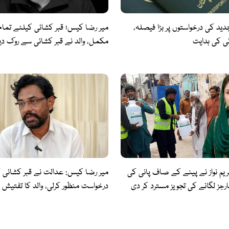
دید کی درخواستوں پر بڑا فیصلہ،
میر رضا کیس؛ قبر کشائی کیلئے تمام
ئی کی ہدایت
مکمل، والد نے قبر کشائی سے روک دیا
مریم نواز نے پینے کے صاف پانی کی
میر رضا کیس: عدالت نے قبر کشائی 
چارجز لگانے کی تجویز مسترد کر دی
درخواست منظور کرلی، والد کا تفتیش 
اطمینان کا اظہار