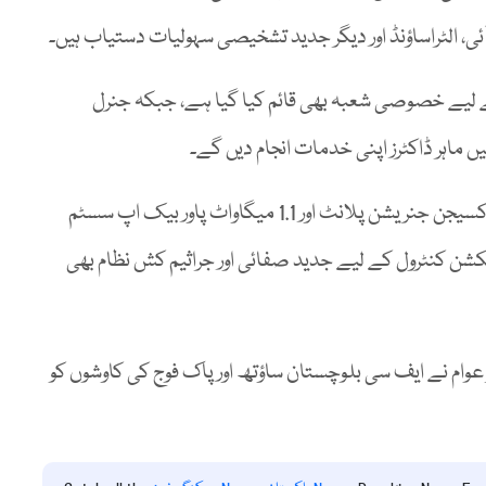
آئی، الٹراساؤنڈ اور دیگر جدید تشخیصی سہولیات دستیاب ہیں۔
ے لیے خصوصی شعبہ بھی قائم کیا گیا ہے، جبکہ جنرل
ماہر ڈاکٹرز اپنی خدمات انجام دیں گے۔
مریضوں کے مؤثر علاج کے لیے جدید آپریشن تھیٹرز، آکسیجن جنریشن پلانٹ اور 1.1 میگاواٹ پاور بیک اپ سسٹم
کشن کنٹرول کے لیے جدید صفائی اور جراثیم کش نظام بھی
م نے ایف سی بلوچستان ساؤتھ اور پاک فوج کی کاوشوں کو