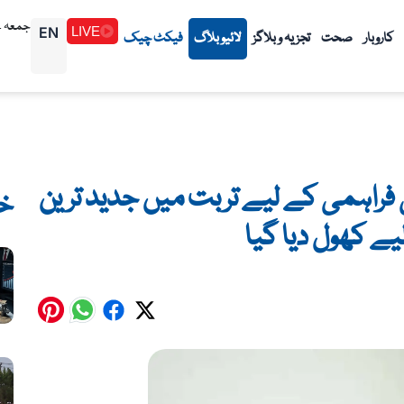
جمعہ 1448/02/24هـ (07-08-2026م)
EN
LIVE
کاروبار
صحت
تجزیہ و بلاگز
لائیو بلاگ
فیکٹ چیک
فراہمی کے لیے تربت میں جدید ترین
خ
ے کھول دیا گیا