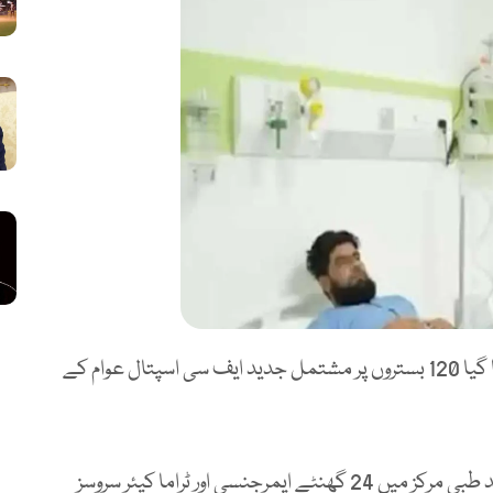
تربت میں ایک سال سے بھی کم عرصے میں تعمیر کیا گیا 120 بستروں پر مشتمل جدید ایف سی اسپتال عوام کے
ایف سی بلوچستان ساؤتھ کے تعاون سے قائم اس جدید طبی مرکز میں 24 گھنٹے ایمرجنسی اور ٹراما کیئر سروسز