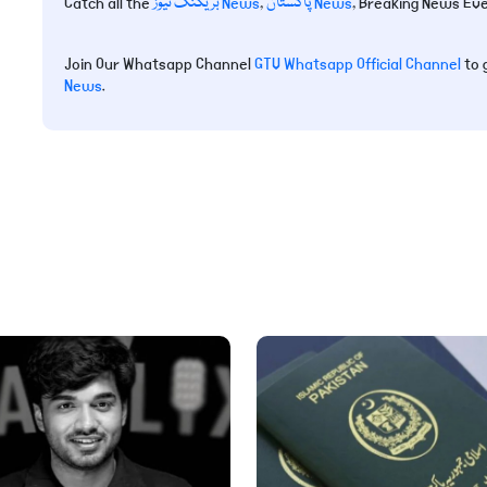
, Breaking News Ev
پاکستان News
,
بریکنگ نیوز News
Catch all the
Join Our Whatsapp Channel
GTV Whatsapp Official Channel
to 
News
.