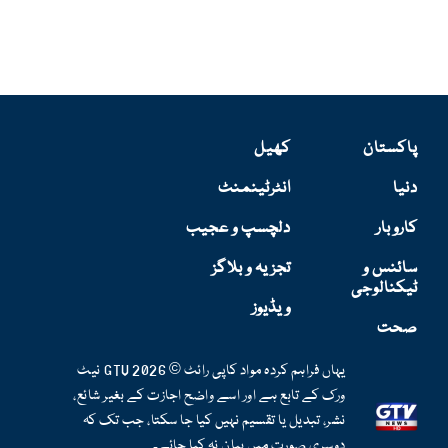
پاکستان
کھیل
دنیا
انٹرٹینمنٹ
کاروبار
دلچسپ و عجیب
سائنس و
تجزیہ و بلاگز
ٹیکنالوجی
ویڈیوز
صحت
یہاں فراہم کردہ مواد کاپی رائٹ © 2026 GTV نیٹ
ورک کے تابع ہے اور اسے واضح اجازت کے بغیر شائع،
نشر، تبدیل یا تقسیم نہیں کیا جا سکتا، جب تک کہ
دوسری صورت میں بیان نہ کیا جائے۔