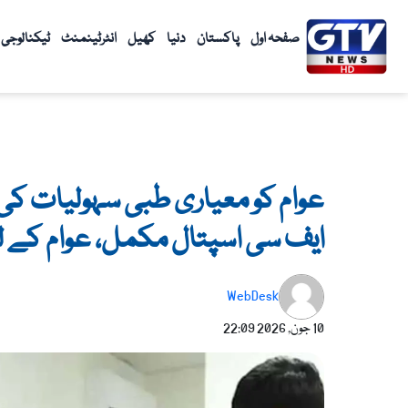
واد
ر
صفحہ اول
پاکستان
دنیا
کھیل
انٹرٹینمنٹ
ٹیکنالوجی
ائیں۔
عوام کو معیاری طبی سہولیات کی 
ایف سی اسپتال مکمل، عوام کے لی
WebDesk
10 جون, 2026
22:09