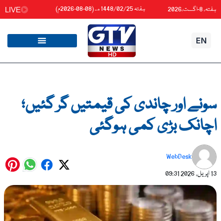
واد
ہفتہ 1448/02/25هـ (08-08-2026م)
ہفتہ، 8-اگست،2026
LIVE
ائیں۔
EN
سونے اور چاندی کی قیمتیں گر گئیں؛
اچانک بڑی کمی ہوگئی
WebDesk
13 اپریل, 2026
09:31