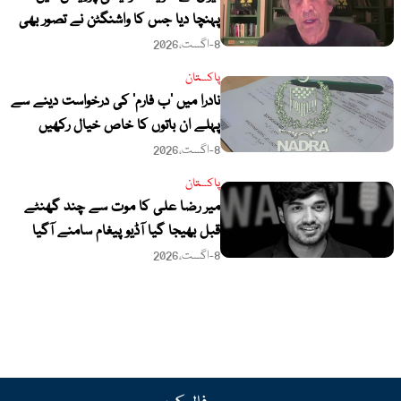
پہنچا دیا جس کا واشنگٹن نے تصور بھی
نہ کیا تھا’
8-اگست،2026
پاکستان
نادرا میں ’ب فارم‘ کی درخواست دینے سے
پہلے ان باتوں کا خاص خیال رکھیں
8-اگست،2026
پاکستان
میر رضا علی کا موت سے چند گھنٹے
قبل بھیجا گیا آڈیو پیغام سامنے آگیا
8-اگست،2026