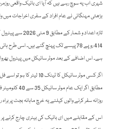
شہری اب یہ سوچ رہے ہیں کہ آیا ای بائیک واقعی روزمرہ
بڑھتی مہنگائی نے عام افراد کے سفری اخراجات میں و
تازہ اعداد و شمار
ہے۔ اس اضافے کے بعد موٹر سائیکل میں پیٹرول بھروان
روزانہ سفر کرنے والوں کیلئے یہ خرچ ماہانہ بجٹ پر براہ ر