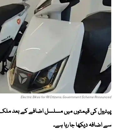
Electric Bikes for All Citizens, Government Scheme Announced
پیٹرول کی قیمتوں میں مسلسل اضافے کے بعد ملک م
سے اضافہ دیکھا جا رہا ہے۔