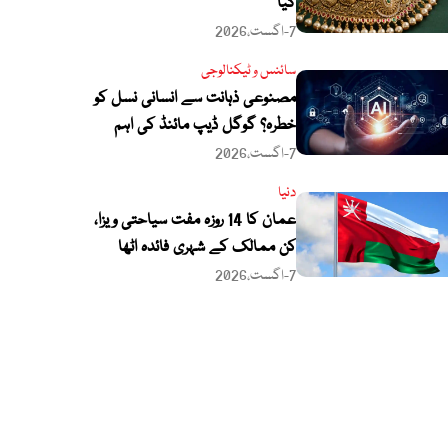
گیا
7-اگست،2026
سائنس و ٹیکنالوجی
مصنوعی ذہانت سے انسانی نسل کو
خطرہ؟ گوگل ڈیپ مائنڈ کی اہم
وارننگ
7-اگست،2026
دنیا
عمان کا 14 روزہ مفت سیاحتی ویزا،
کن ممالک کے شہری فائدہ اٹھا
سکیں گے؟
7-اگست،2026