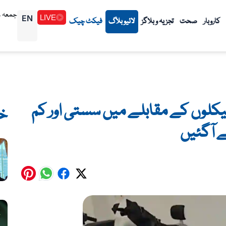
جمعہ 1448/02/24هـ (07-08-2026م)
EN
LIVE
کاروبار
صحت
تجزیہ و بلاگز
لائیو بلاگ
فیکٹ چیک
ئیکلوں کے مقابلے میں سستی اور کم
خ
آگئیں