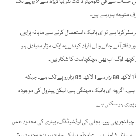
بائیک تقریباً 60 سے 80 کلومیٹر سفر کر سکتی ہے۔ اس حساب سے فی کلومیٹر لاگت تقریباً ڈیڑھ سے 2 روپے تک
ف متوجہ ہو رہے ہیں۔
نا ہے کہ اگر کوئی شخص روزانہ 50 کلومیٹر سفر کرتا ہے تو ای بائیک استعمال کرنے سے ماہانہ ہزاروں
دفاتر آنے جانے والے افراد کیلئے یہ ایک مؤثر متبادل ہو
ے کچھ لوگ اب بھی ہچکچاہٹ کا شکار ہیں۔
پاکستان میں عام پیٹرول موٹر سائیکل کی قیمت تقریباً 1 لاکھ 60 ہزار سے 1 لاکھ 85 ہزار روپے تک ہے۔ جبکہ
 ہے۔ اگرچہ ای بائیک مہنگی ہے، لیکن پیٹرول کی موجودہ
پوری ہو سکتی ہے۔
ھ چیلنجز بھی ہیں۔ بجلی کی لوڈشیڈنگ، بیٹری کی محدود عمر،
مسائل شامل ہیں۔ عام طور پر ایک چارج پر رینج محدود ہوتی