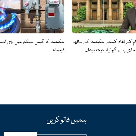
ام کے نفاذ کیلئے حکومت کے ساتھ
حکومت کا گیس سیکٹر میں بڑی اصل
جاری ہے، گورنر اسٹیٹ بینک
فیصلہ
ہمیں فالو کریں
Email