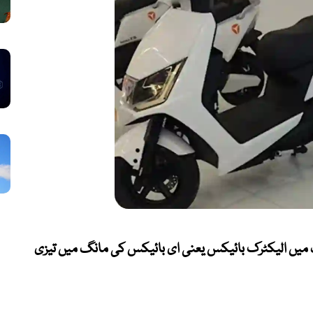
یں الیکٹرک بائیکس یعنی ای بائیکس کی مانگ میں تیزی