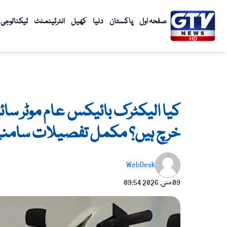
واد
ر
صفحہ اول
پاکستان
دنیا
کھیل
انٹرٹینمنٹ
ٹیکنالوجی
ائیں۔
کیا الیکٹرک بائیکس عام موٹر سا
خرچ ہیں؟ مکمل تفصیلات سامنے 
WebDesk
09 مئی, 2026
09:54