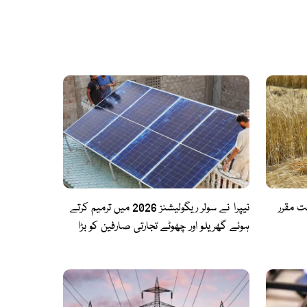
 مقرر
نیپرا نے سولر ریگولیشنز 2026 میں ترمیم کرتے
ہوئے گھریلو اور چھوٹے تجارتی صارفین کو بڑا
ریلیف فراہم کر دیا