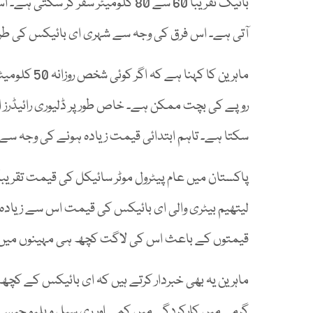
آتی ہے۔ اس فرق کی وجہ سے شہری ای بائیکس کی طر
ماہرین کا کہ
روپے کی بچت ممکن ہے۔ خاص طور پر ڈلیوری رائیڈرز اور 
سکتا ہے۔ تاہم ابتدائی قیمت زیادہ ہونے کی وجہ س
لیتھیم بیٹری والی ای بائیکس کی قیمت اس سے زیادہ
قیمتوں کے باعث اس کی لاگت کچھ ہی مہینوں میں 
ماہرین یہ بھی خبردار کرتے ہیں کہ ای بائیکس کے کچ
گرمی میں کارکردگی میں کمی اور ری سیل ویلیو جیسے 