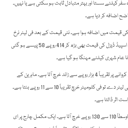
 سفر کیلئے سستا اور بہتر متبادل ثابت ہو سکتی ہے یا نہیں۔
اضح اضافہ کر دیا ہے۔
 کے مطابق 9 مئی 2026 سے پیٹرول کی قیمت میں اضافہ ہوا ہے۔ نئی قیمت کے بعد فی لیٹر نرخ
414 روپے 78 پیسے تک پہنچ گئے ہیں۔ اسی طرح ہائی اسپیڈ ڈیزل کی قیمت بھی بڑھ کر 414 روپے 58 پیسے ہو گئی
ا عام شہری کیلئے مہنگا ہو گیا ہے۔
اگر کسی موٹر سائیکل کا ٹینک 10 لیٹر کا ہو تو اسے فل کروانے پر تقریباً 4 ہزار روپے سے زائد خرچ آتا ہے۔ ماہرین کے
مطابق اگر ایک عام موٹر سائیکل 35 سے 40 کلومیٹر فی لیٹر دے تو فی کلومیٹر خرچ تقریباً 10 سے 11 روپے بنتا ہے۔
است اثر ڈالتا ہے۔
اس کے مقابلے میں ای بائیک کی بیٹری چارج کرنے پر اوسطاً 110 سے 130 روپے خرچ آتا ہے۔ ایک مکمل چارج پر ای