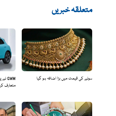
متعلقہ خبریں
سونے کی قیمت میں بڑا اضافہ ہو گیا
متعارف کرو