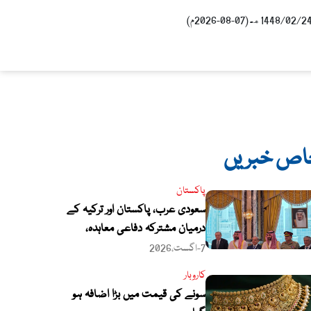
اص خبریں
پاکستان
سعودی عرب، پاکستان اور ترکیہ کے
درمیان مشترکہ دفاعی معاہدہ،
خطے میں نئی اسٹریٹجک شراکت
7-اگست،2026
داری کا آغاز
کاروبار
سونے کی قیمت میں بڑا اضافہ ہو