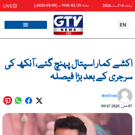
واد
ہفتہ 1448/02/25هـ (08-08-2026م)
ہفتہ، 8-اگست،2026
LIVE
ائیں۔
EN
اکشے کمار اسپتال پہنچ گئے، آنکھ کی
سرجری کے بعد بڑا فیصلہ
WebDesk
07 مئی, 2026
09:47