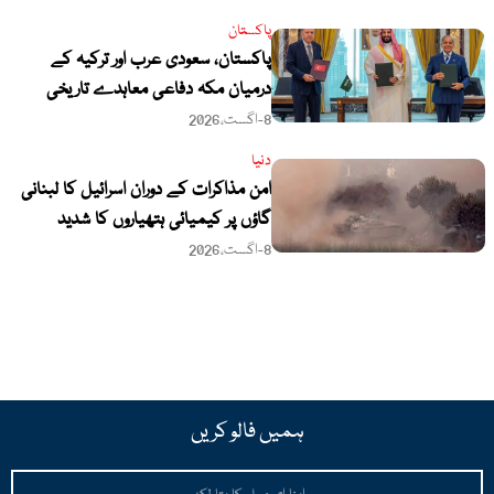
پاکستان
پاکستان، سعودی عرب اور ترکیہ کے
درمیان مکہ دفاعی معاہدے تاریخی
سنگ میل قرار، خصوصی نغمہ جاری
8-اگست،2026
دنیا
امن مذاکرات کے دوران اسرائیل کا لبنانی
گاؤں پر کیمیائی ہتھیاروں کا شدید
استعمال
8-اگست،2026
ہمیں فالو کریں
Email