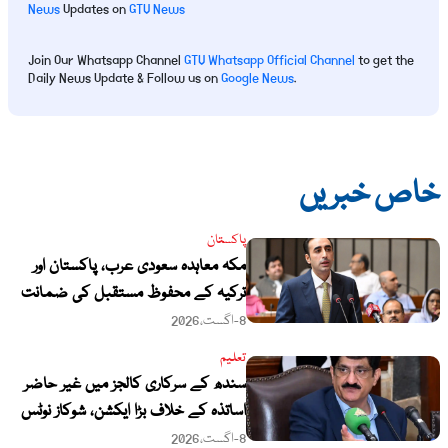
News
Updates on
GTV News
Join Our Whatsapp Channel
GTV Whatsapp Official Channel
to get the
Daily News Update & Follow us on
Google News
.
خاص خبریں
پاکستان
مکہ معاہدہ سعودی عرب، پاکستان اور
ترکیہ کے محفوظ مستقبل کی ضمانت
ہے: بلاول بھٹو
8-اگست،2026
تعلیم
سندھ کے سرکاری کالجز میں غیر حاضر
اساتذہ کے خلاف بڑا ایکشن، شوکاز نوٹس
جاری کرنے کا فیصلہ
8-اگست،2026