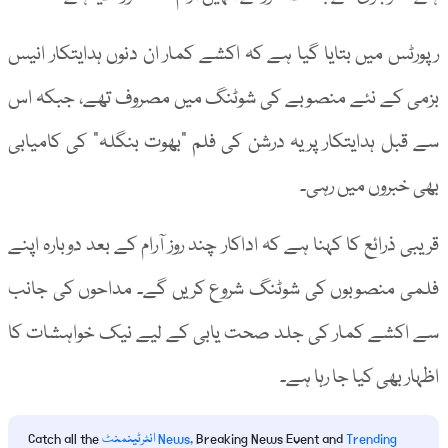
رپورٹس میں بتایا گیا ہے کہ اکشے کمار ان دنوں ہدایتکار انیس
بزمی کے نئے منصوبے کی شوٹنگ میں مصروف تھے، جبکہ اس
سے قبل ہدایتکار پریہ درشن کی فلم “بھوت بنگلہ” کی کامیابی
بھی خبروں میں رہی۔
قریبی ذرائع کا کہنا ہے کہ اداکار چند روز آرام کے بعد دوبارہ اپنے
فلمی منصوبوں کی شوٹنگ شروع کریں گے۔ مداحوں کی جانب
سے اکشے کمار کی جلد صحت یابی کے لیے نیک خواہشات کا
اظہار بھی کیا جا رہا ہے۔
Trending
, Breaking News Event and
انٹرٹینمنٹ News
Catch all the