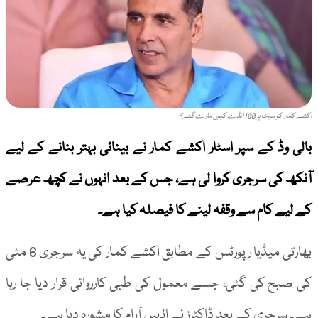
اکشے کمار کو سیٹ پر 100 انڈے کیوں مارے گئے؟
بالی وڈ کے سپر اسٹار اکشے کمار نے بینائی بہتر بنانے کے لیے
آنکھ کی سرجری کروا لی ہے، جس کے بعد انہوں نے کچھ عرصے
کے لیے کام سے وقفہ لینے کا فیصلہ کیا ہے۔
بھارتی میڈیا رپورٹس کے مطابق اکشے کمار کی یہ سرجری 6 مئی
کی صبح کی گئی، جسے معمول کی طبی کارروائی قرار دیا جا رہا
ہے۔ سرجری کے بعد ڈاکٹرز نے انہیں آرام کا مشورہ دیا ہے۔