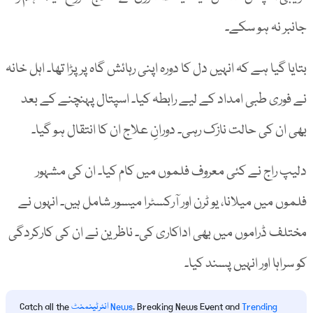
جانبر نہ ہو سکے۔
بتایا گیا ہے کہ انہیں دل کا دورہ اپنی رہائش گاہ پر پڑا تھا۔ اہل خانہ
نے فوری طبی امداد کے لیے رابطہ کیا۔ اسپتال پہنچنے کے بعد
بھی ان کی حالت نازک رہی۔ دورانِ علاج ان کا انتقال ہو گیا۔
دلیپ راج نے کئی معروف فلموں میں کام کیا۔ ان کی مشہور
فلموں میں میلانا، یو ٹرن اور آرکسٹرا میسور شامل ہیں۔ انہوں نے
مختلف ڈراموں میں بھی اداکاری کی۔ ناظرین نے ان کی کارکردگی
کو سراہا اور انہیں پسند کیا۔
Trending
, Breaking News Event and
انٹرٹینمنٹ News
Catch all the