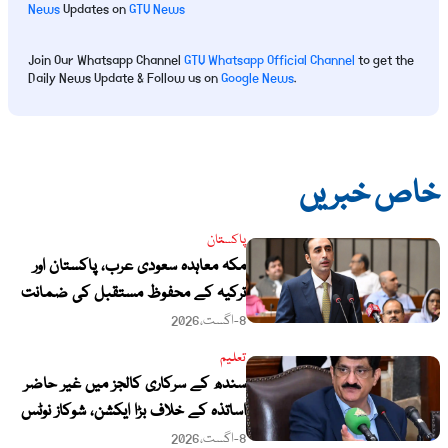
News
Updates on
GTV News
Join Our Whatsapp Channel
GTV Whatsapp Official Channel
to get the
Daily News Update & Follow us on
Google News
.
خاص خبریں
پاکستان
مکہ معاہدہ سعودی عرب، پاکستان اور
ترکیہ کے محفوظ مستقبل کی ضمانت
ہے: بلاول بھٹو
8-اگست،2026
تعلیم
سندھ کے سرکاری کالجز میں غیر حاضر
اساتذہ کے خلاف بڑا ایکشن، شوکاز نوٹس
جاری کرنے کا فیصلہ
8-اگست،2026