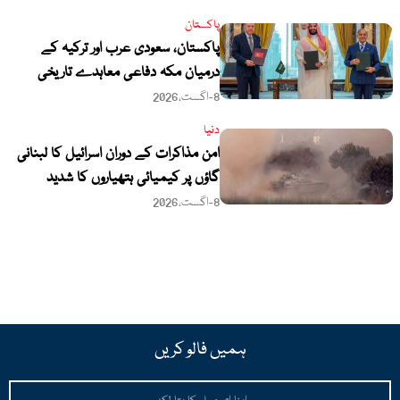
پاکستان
پاکستان، سعودی عرب اور ترکیہ کے
درمیان مکہ دفاعی معاہدے تاریخی
سنگ میل قرار، خصوصی نغمہ جاری
8-اگست،2026
دنیا
امن مذاکرات کے دوران اسرائیل کا لبنانی
گاؤں پر کیمیائی ہتھیاروں کا شدید
استعمال
8-اگست،2026
ہمیں فالو کریں
Email