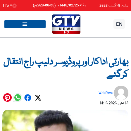
واد
ہفتہ 1448/02/25هـ (08-08-2026م)
ہفتہ، 8-اگست،2026
LIVE
ائیں۔
EN
بھارتی اداکار اور پروڈیوسر دلیپ راج انتقال
کرگئے
WebDesk
13 مئی, 2026
14:16