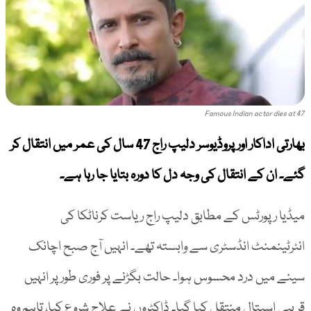
Famous Indian actor dies at 47
بھارتی اداکار اور پروڈیوسر دلیپ راج 47 سال کی عمر میں انتقال کر
گئے۔ ان کے انتقال کی وجہ دل کا دورہ بتایا جا رہا ہے۔
میڈیا رپورٹس کے مطابق دلیپ راج ریاست کرناٹکا کی
انٹرٹینمنٹ انڈسٹری سے وابستہ تھے۔ انہیں آج صبح اچانک
سینے میں درد محسوس ہوا۔ حالت بگڑنے پر فوری طور پر انہیں
قریبی اسپتال منتقل کیا گیا۔ ڈاکٹروں نے علاج شروع کیا، تاہم وہ