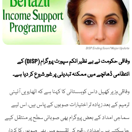
BISP Ending Soon? Major Update
وفاقی حکومت نے بے نظیر انکم سپورٹ پروگرام (BISP) کے
انتظامی ڈھانچے میں ممکنہ تبدیلی پر غور شروع کر دیا ہے۔
وفاقی وزیر کھیل داس کوہستانی کا کہنا ہے کہ اٹھارویں آئینی
ترمیم کے بعد زیادہ تر اختیارات صوبوں کے پاس ہیں، اس لیے
سماجی امداد کے بعض پروگرام بھی صوبائی سطح پر منتقل کیے
جا سکتے ہیں۔ امدادی رقوم کی تقسیم میں بھی صوبوں کا کردار