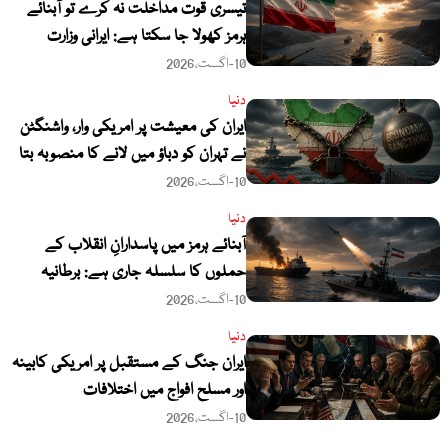
تیسری قوت مداخلت نہ کرے تو آبنائے
ہرمز کھولا جا سکتا ہے: ایرانی وزارت
خارجہ
10-اگست،2026
دنیا
ایران کی معیشت پر امریکی وار، واشنگٹن
نے تہران کو دباؤ میں لانے کا منصوبہ بتا
دیا
10-اگست،2026
دنیا
آبنائے ہرمز میں پاسدارانِ انقلاب کے
حملوں کا سلسلہ جاری ہے: برطانیہ
10-اگست،2026
دنیا
ایران جنگ کے مستقبل پر امریکی کابینہ
اور مسلح افواج میں اختلافات
10-اگست،2026