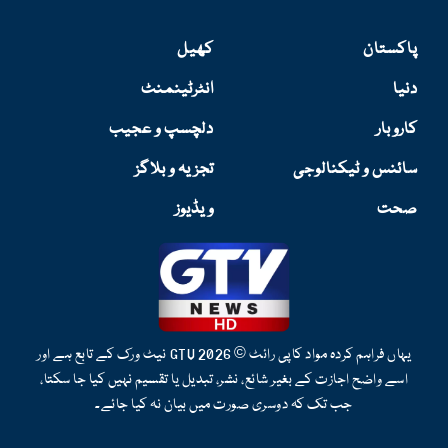
پاکستان
کھیل
دنیا
انٹرٹینمنٹ
کاروبار
دلچسپ و عجیب
سائنس و ٹیکنالوجی
تجزیہ و بلاگز
صحت
ویڈیوز
یہاں فراہم کردہ مواد کاپی رائٹ © 2026 GTV نیٹ ورک کے تابع ہے اور
اسے واضح اجازت کے بغیر شائع، نشر، تبدیل یا تقسیم نہیں کیا جا سکتا،
جب تک کہ دوسری صورت میں بیان نہ کیا جائے۔