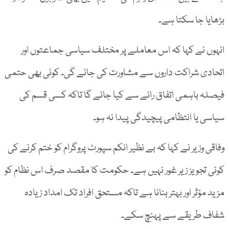
بڑھایا جا سکتا ہے۔
انہوں نے کہا کہ اس معاملے پر مختلف سیاسی جماعتوں اور
اتحادی شراکت داروں سے مشاورت کی جائے گی۔ کوئی بھی حتمی
فیصلہ باہمی اتفاق رائے سے کیا جائے گا تاکہ کسی قسم کی
سیاسی یا انتظامی پیچیدگی پیدا نہ ہو۔
وفاقی وزیر نے کہا کہ بے نظیر انکم سپورٹ پروگرام کو ختم کرنے کی
کوئی تجویز زیر غور نہیں ہے۔ حکومت کا مقصد صرف اس نظام کو
مزید مؤثر اور بہتر بنانا ہے تاکہ مستحق افراد تک امداد زیادہ
شفاف طریقے سے پہنچ سکے۔