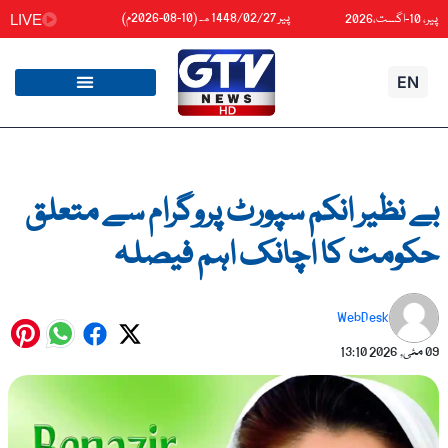
واد
پیر 1448/02/27هـ (10-08-2026م)
پیر، 10-اگست،2026
LIVE
ائیں۔
EN
بے نظیر انکم سپورٹ پروگرام سے متعلق
حکومت کا اچانک اہم فیصلہ
WebDesk
09 مئی, 2026
13:10