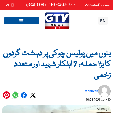
واد
جمعرات 1448/02/23هـ (06-08-2026م)
جمعہ، 7-اگست،2026
LIVE
ائیں۔
EN
بنوں میں پولیس چوکی پر دہشت گردوں
کا بڑا حملہ، 7 اہلکار شہید اور متعدد
زخمی
WebDesk
10 مئی, 2026
10:58