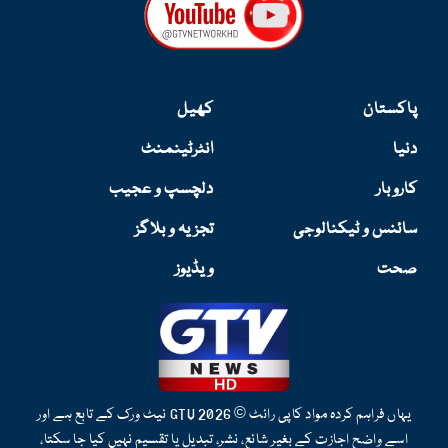
r
o
a
k
m
پاکستان
کھیل
دنیا
انٹرٹینمنٹ
کاروبار
دلچسپ و عجیب
سائنس و ٹیکنالوجی
تجزیہ و بلاگز
صحت
ویڈیوز
یہاں فراہم کردہ مواد کاپی رائٹ © 2026 GTV نیٹ ورک کے تابع ہے اور
اسے واضح اجازت کے بغیر شائع، نشر، تبدیل یا تقسیم نہیں کیا جا سکتا،