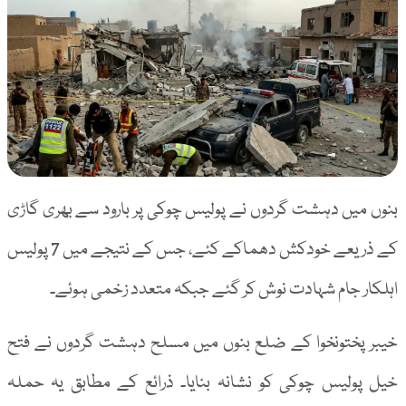
بنوں میں دہشت گردوں نے پولیس چوکی پر بارود سے بھری گاڑی
کے ذریعے خودکش دھماکے کئے، جس کے نتیجے میں 7 پولیس
اہلکار جام شہادت نوش کر گئے جبکہ متعدد زخمی ہوئے۔
خیبر پختونخوا کے ضلع بنوں میں مسلح دہشت گردوں نے فتح
خیل پولیس چوکی کو نشانہ بنایا۔ ذرائع کے مطابق یہ حملہ