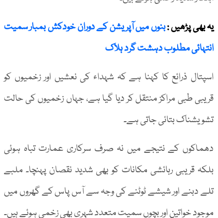
یہ بھی پڑھیں :
بنوں میں آپریشن کے دوران خودکش بمبار سمیت
انتہائی مطلوب دہشت گرد ہلاک
اسپتال ذرائع کا کہنا ہے کہ شہداء کی نعشیں اور زخمیوں کو
قریبی طبی مراکز منتقل کر دیا گیا ہے، جہاں زخمیوں کی حالت
تشویشناک بتائی جاتی ہے۔
دھماکوں کے نتیجے میں نہ صرف سرکاری عمارت تباہ ہوئی
بلکہ قریبی رہائشی مکانات کو بھی شدید نقصان پہنچا۔ ملبے
تلے دبنے اور شیشے ٹوٹنے کی وجہ سے آس پاس کے گھروں میں
موجود خواتین اور بچوں سمیت متعدد شہری بھی زخمی ہوئے ہیں۔