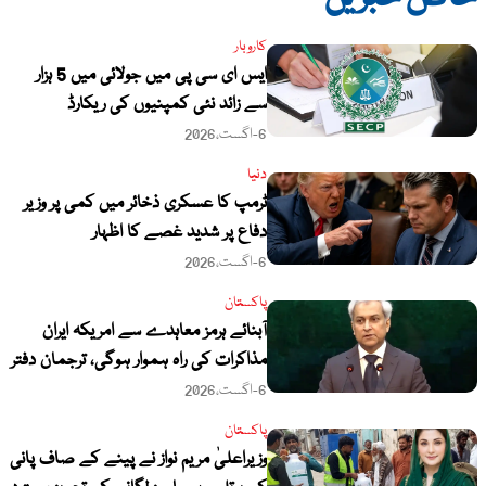
کاروبار
ایس ای سی پی میں جولائی میں 5 ہزار
سے زائد نئی کمپنیوں کی ریکارڈ
رجسٹریشن
6-اگست،2026
دنیا
ٹرمپ کا عسکری ذخائر میں کمی پر وزیر
دفاع پر شدید غصے کا اظہار
6-اگست،2026
پاکستان
آبنائے ہرمز معاہدے سے امریکہ ایران
مذاکرات کی راہ ہموار ہوگی، ترجمان دفتر
خارجہ
6-اگست،2026
پاکستان
وزیراعلیٰ مریم نواز نے پینے کے صاف پانی