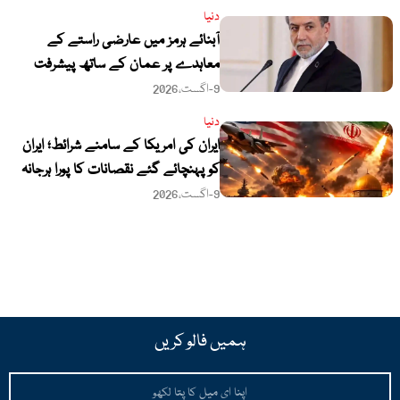
دنیا
آبنائے ہرمز میں عارضی راستے کے
معاہدے پر عمان کے ساتھ پیشرفت
آخری مراحل میں ہے،عباس عراقچی
9-اگست،2026
دنیا
ایران کی امریکا کے سامنے شرائط؛ ایران
کو پہنچائے گئے نقصانات کا پورا ہرجانہ
دیا جائے
9-اگست،2026
ہمیں فالو کریں
Email