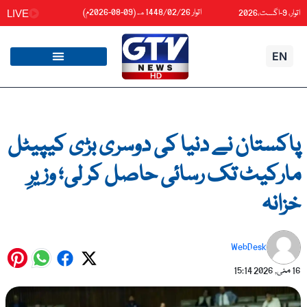
واد
اتوار 1448/02/26هـ (09-08-2026م)
اتوار، 9-اگست،2026
LIVE
ائیں۔
EN
پاکستان نے دنیا کی دوسری بڑی کیپیٹل
مارکیٹ تک رسائی حاصل کر لی؛ وزیرِ
خزانہ
WebDesk
16 مئی, 2026
15:14