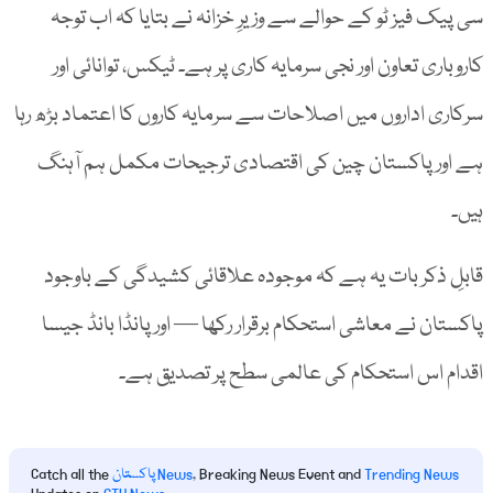
سی پیک فیز ٹو کے حوالے سے وزیرِ خزانہ نے بتایا کہ اب توجہ
کاروباری تعاون اور نجی سرمایہ کاری پر ہے۔ ٹیکس، توانائی اور
سرکاری اداروں میں اصلاحات سے سرمایہ کاروں کا اعتماد بڑھ رہا
ہے اور پاکستان چین کی اقتصادی ترجیحات مکمل ہم آہنگ
ہیں۔
قابلِ ذکر بات یہ ہے کہ موجودہ علاقائی کشیدگی کے باوجود
پاکستان نے معاشی استحکام برقرار رکھا — اور پانڈا بانڈ جیسا
اقدام اس استحکام کی عالمی سطح پر تصدیق ہے۔
Trending News
, Breaking News Event and
پاکستان News
Catch all the