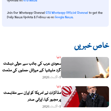
Updates on
GTV News
Join Our Whatsapp Channel
GTV Whatsapp Official Channel
to get the
Daily News Update & Follow us on
Google News
.
خاص خبریں
دنیا
سعودی عرب کی جانب سے حوثی دہشت
گرد ملیشیا کے میزائل حملوں کی مذمت
9-اگست،2026
دنیا
مذاکرات نے امریکا کو ایران سے مفاہمت
پر مجبور کیا، ایرانی صدر
9-اگست،2026