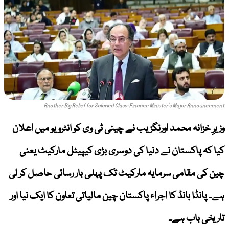
Another Big Relief for Salaried Class: Finance Minister’s Major Announcement
وزیرِ خزانہ محمد اورنگزیب نے چینی ٹی وی کو انٹرویو میں اعلان
کیا کہ پاکستان نے دنیا کی دوسری بڑی کیپیٹل مارکیٹ یعنی
چین کی مقامی سرمایہ مارکیٹ تک پہلی بار رسائی حاصل کر لی
ہے۔ پانڈا بانڈ کا اجراء پاکستان چین مالیاتی تعاون کا ایک نیا اور
تاریخی باب ہے۔