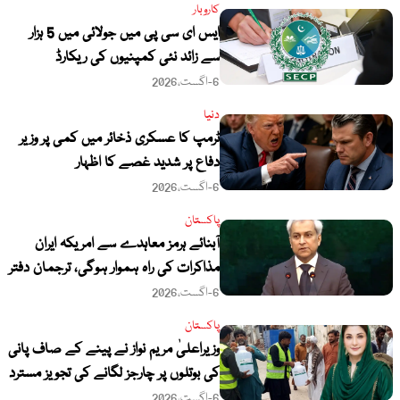
کاروبار
ایس ای سی پی میں جولائی میں 5 ہزار
سے زائد نئی کمپنیوں کی ریکارڈ
رجسٹریشن
6-اگست،2026
دنیا
ٹرمپ کا عسکری ذخائر میں کمی پر وزیر
دفاع پر شدید غصے کا اظہار
6-اگست،2026
پاکستان
آبنائے ہرمز معاہدے سے امریکہ ایران
مذاکرات کی راہ ہموار ہوگی، ترجمان دفتر
خارجہ
6-اگست،2026
پاکستان
وزیراعلیٰ مریم نواز نے پینے کے صاف پانی
کی بوتلوں پر چارجز لگانے کی تجویز مسترد
کر دی
6-اگست،2026