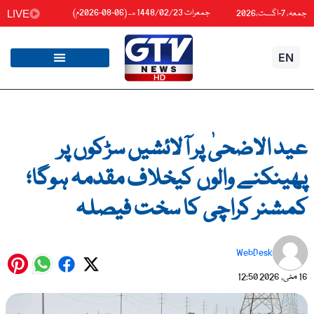
واد
جمعرات 1448/02/23هـ (06-08-2026م)
جمعہ، 7-اگست،2026
LIVE
ائیں۔
EN
عید الاضحیٰ پر آلائشیں سڑکوں پر
پھینکنے والوں کیخلاف مقدمہ ہوگا؛
کمشنر کراچی کا سخت فیصلہ
WebDesk
16 مئی, 2026
12:50