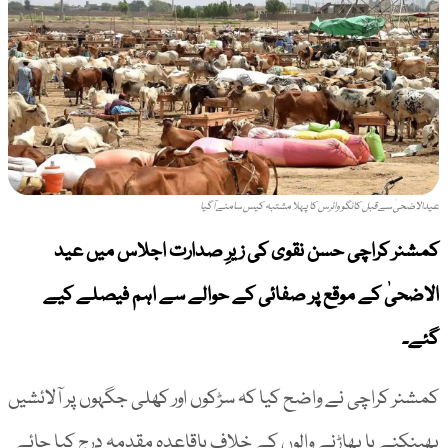
عیدالاضحیٰ سے قبل کانگو وائرس کا پہلا مشتبہ کیس سامنے آگیا
کمشنر کراچی حسن نقوی کی زیرِ صدارت اجلاس میں عید
الاضحیٰ کے موقع پر صفائی کے حوالے سے اہم فیصلے کیے
گئے۔
کمشنر کراچی نے واضح کیا کہ سڑکوں اور کھلی جگہوں پر آلائشیں
پھینکنے یا پھاڑنے والوں کے خلاف باقاعدہ مقدمہ درج کیا جائے