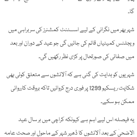
گا۔
شہر بھر میں نگرانی کے لیے اسسٹنٹ کمشنرز کی سربراہی میں
ویجلنس کمیٹیاں قائم کی جائیں گی جو عید کے دوران اور بعد
میں صفائی کی صورتحال پر کڑی نظر رکھیں گی۔
شہریوں کو ہدایت کی گئی ہے کہ آلائشوں سے متعلق کوئی بھی
شکایت ریسکیو 1299 پر فوری درج کروائیں تاکہ بروقت کارروائی
ممکن ہو سکے۔
یہ فیصلہ اس لیے اہم ہے کیونکہ کراچی میں ہر سال عید
الاضحیٰ کے بعد آلائشوں کا ڈھیر شہر کے ماحول اور صحت عامہ