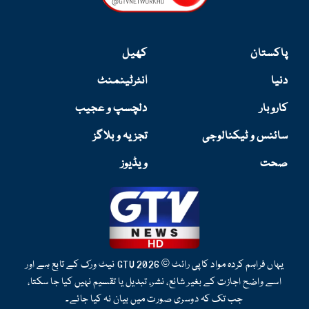
m
پاکستان
کھیل
دنیا
انٹرٹینمنٹ
کاروبار
دلچسپ و عجیب
سائنس و ٹیکنالوجی
تجزیہ و بلاگز
صحت
ویڈیوز
یہاں فراہم کردہ مواد کاپی رائٹ © 2026 GTV نیٹ ورک کے تابع ہے اور
اسے واضح اجازت کے بغیر شائع، نشر، تبدیل یا تقسیم نہیں کیا جا سکتا،
جب تک کہ دوسری صورت میں بیان نہ کیا جائے۔