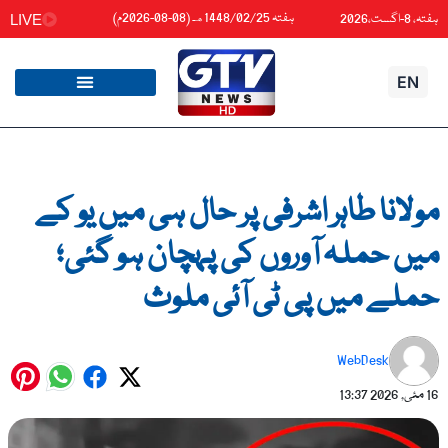
واد
ہفتہ 1448/02/25هـ (08-08-2026م)
ہفتہ، 8-اگست،2026
LIVE
ائیں۔
EN
مولانا طاہر اشرفی پر حال ہی میں یو کے
میں حملہ آوروں کی پہچان ہو گئی؛
حملے میں پی ٹی آئی ملوث
WebDesk
16 مئی, 2026
13:37