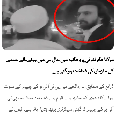
مولانا طاہر اشرفی پر برطانیہ میں حال ہی میں ہونے والے حملے
کے ملزمان کی شناخت ہو گئی ہے۔
ذرائع کے مطابق اس واقعے میں پی ٹی آئی یو کے چیپٹر کے ملوث
ہونے کا دعویٰ کیا جا رہا ہے۔ الزام ہے کہ معاذ ملک جو پی ٹی
آئی یو کے چیپٹر کا ڈپٹی سیکرٹری یوتھ بتایا جاتا ہے، انہوں نے