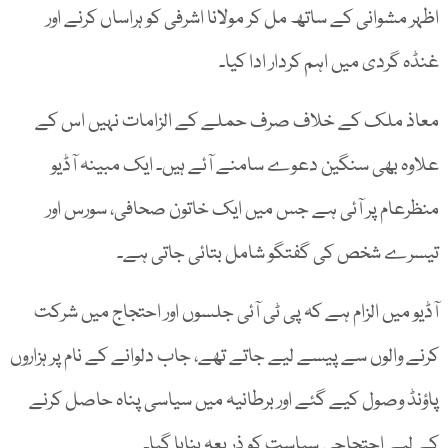
اظہر مشوانی کے ساتھ مل کر مولانا اشرفی کو ہراساں کرنے اور
غنڈہ گردی میں اہم کردار ادا کیا۔
معاذ ملک کے خلاف صرف حملے کے الزامات نہیں اس کے
علاوہ بھی سنگین دعوے سامنے آئے ہیں۔ ایک مبینہ آڈیو
منظرعام پر آئی ہے جس میں ایک خاتون صحافی، سورس اور
تیسرے شخص کی گفتگو شامل بتائی جاتی ہے۔
آڈیو میں الزام ہے کہ پی ٹی آئی جلسوں اور احتجاج میں شرکت
کرنے والوں سے پیسے لیے جاتے تھے، جاب دلوانے کے نام پر ہزاروں
پاؤنڈ وصول کیے گئے اور برطانیہ میں سیاسی پناہ حاصل کرنے
کے لیے احتجاجی سیاست کو ذریعہ بنایا گیا۔