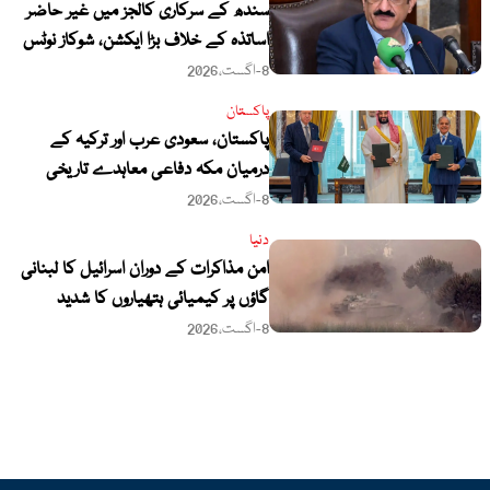
سندھ کے سرکاری کالجز میں غیر حاضر
اساتذہ کے خلاف بڑا ایکشن، شوکاز نوٹس
جاری کرنے کا فیصلہ
8-اگست،2026
پاکستان
پاکستان، سعودی عرب اور ترکیہ کے
درمیان مکہ دفاعی معاہدے تاریخی
سنگ میل قرار، خصوصی نغمہ جاری
8-اگست،2026
دنیا
امن مذاکرات کے دوران اسرائیل کا لبنانی
گاؤں پر کیمیائی ہتھیاروں کا شدید
استعمال
8-اگست،2026