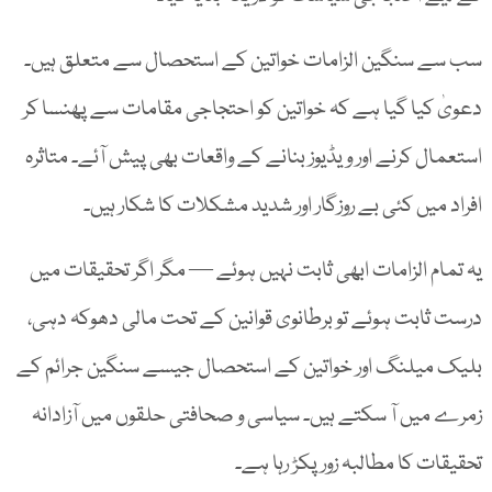
سب سے سنگین الزامات خواتین کے استحصال سے متعلق ہیں۔
دعویٰ کیا گیا ہے کہ خواتین کو احتجاجی مقامات سے پھنسا کر
استعمال کرنے اور ویڈیوز بنانے کے واقعات بھی پیش آئے۔ متاثرہ
افراد میں کئی بے روزگار اور شدید مشکلات کا شکار ہیں۔
یہ تمام الزامات ابھی ثابت نہیں ہوئے — مگر اگر تحقیقات میں
درست ثابت ہوئے تو برطانوی قوانین کے تحت مالی دھوکہ دہی،
بلیک میلنگ اور خواتین کے استحصال جیسے سنگین جرائم کے
زمرے میں آ سکتے ہیں۔ سیاسی و صحافتی حلقوں میں آزادانہ
تحقیقات کا مطالبہ زور پکڑ رہا ہے۔