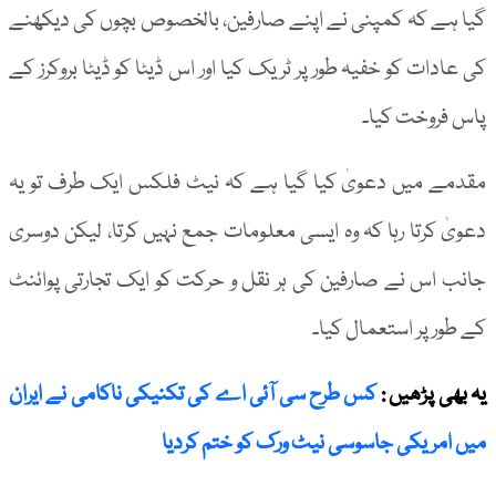
گیا ہے کہ کمپنی نے اپنے صارفین، بالخصوص بچوں کی دیکھنے
کی عادات کو خفیہ طور پر ٹریک کیا اور اس ڈیٹا کو ڈیٹا بروکرز کے
پاس فروخت کیا۔
مقدمے میں دعویٰ کیا گیا ہے کہ نیٹ فلکس ایک طرف تو یہ
دعویٰ کرتا رہا کہ وہ ایسی معلومات جمع نہیں کرتا، لیکن دوسری
جانب اس نے صارفین کی ہر نقل و حرکت کو ایک تجارتی پوائنٹ
کے طور پر استعمال کیا۔
یہ بھی پڑھیں :
کس طرح سی آئی اے کی تکنیکی ناکامی نے ایران
میں امریکی جاسوسی نیٹ ورک کو ختم کردیا