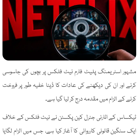
مشہور اسٹریمنگ پلیٹ فارم نیٹ فلکس پر بچوں کی جاسوسی
کرنے اور ان کی دیکھنے کی عادات کا ڈیٹا خفیہ طور پر فروخت
کرنے کے الزام میں مقدمہ درج کر لیا گیا ہے۔
ٹیکساس کے اٹارنی جنرل کین پکسٹن نے نیٹ فلکس کے خلاف
ایک سنگین قانونی کارروائی کا آغاز کیا ہے، جس میں الزام لگایا