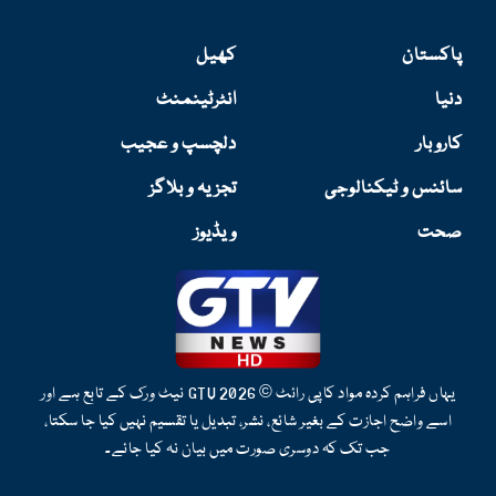
پاکستان
کھیل
دنیا
انٹرٹینمنٹ
کاروبار
دلچسپ و عجیب
سائنس و ٹیکنالوجی
تجزیہ و بلاگز
صحت
ویڈیوز
یہاں فراہم کردہ مواد کاپی رائٹ © 2026 GTV نیٹ ورک کے تابع ہے اور
اسے واضح اجازت کے بغیر شائع، نشر، تبدیل یا تقسیم نہیں کیا جا سکتا،
جب تک کہ دوسری صورت میں بیان نہ کیا جائے۔