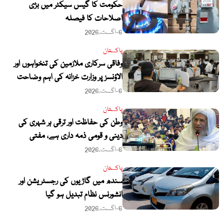
حکومت کا گیس سیکٹر میں بڑی
اصلاحات کا فیصلہ
6-اگست،2026
پاکستان
وفاقی سرکاری ملازمین کی تنخواہوں اور
الاؤنسز پر وزارت خزانہ کی اہم وضاحت
6-اگست،2026
پاکستان
وطن کی حفاظت اور ترقی ہر شہری کی
دینی و قومی ذمہ داری ہے، مفتی
عبدالرحیم کا ہزاروں طلبہ سے خطاب
6-اگست،2026
پاکستان
سندھ میں گاڑیوں کی رجسٹریشن اور
انشورنس نظام تبدیل ہو گیا
6-اگست،2026