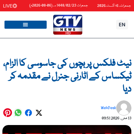
واد
جمعرات 1448/02/23هـ (06-08-2026م)
جمعرات، 6-اگست،2026
LIVE
ائیں۔
EN
نیٹ فلکس پر بچوں کی جاسوسی کا الزام،
ٹیکساس کے اٹارنی جنرل نے مقدمہ کر
دیا
WebDesk
13 مئی, 2026
09:51