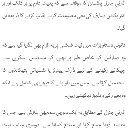
اٹارنی جنرل پکسٹن کا مؤقف ہے کہ پلیٹ فارم پر ہر کلک اور ہر
انٹرایکشن صارف کی نجی معلومات کو بے نقاب کرنے کا ذریعہ بن
گیا۔
قانونی دستاویزات میں نیٹ فلکس پر یہ الزام بھی لگایا گیا ہے کہ
وہ صارفین کو، خاص طور پر بچوں کو، مسلسل اسکرین سے
چپکائے رکھنے کے لیے ڈارک پیٹرنز یا نفسیاتی ہتھکنڈوں کا
استعمال کرتا ہے، جس میں آٹو پلے کا فیچر بھی شامل ہے تاکہ
وہ بغیر رکے ویڈیوز دیکھتے رہیں۔
اٹارنی جنرل کے مطابق یہ ایک سوچی سمجھی سازش ہے، جس کا
مقصد ڈیٹا جمع کرنا اور منافع کمانا ہے۔ دوسری جانب نیٹ