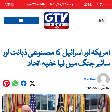
واد
جمعہ 1448/02/24هـ (07-08-2026م)
جمعہ، 7-اگست،2026
LIVE
ائیں۔
EN
امریکہ اور اسرائیل کا مصنوعی ذہانت اور
سائبر جنگ میں نیا خفیہ اتحاد
WebDesk
07 جون, 2026
10:54