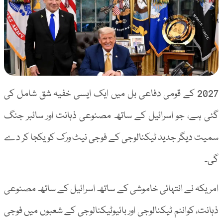
2027 کے قومی دفاعی بل میں ایک ایسی خفیہ شق شامل کی
گئی ہے، جو اسرائیل کے ساتھ مصنوعی ذہانت اور سائبر جنگ
سمیت دیگر جدید ٹیکنالوجی کے فوجی نیٹ ورک کو یکجا کر دے
گی۔
امریکہ نے انتہائی خاموشی کے ساتھ اسرائیل کے ساتھ مصنوعی
ذہانت، کوانٹم ٹیکنالوجی اور بائیوٹیکنالوجی کے شعبوں میں فوجی