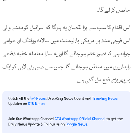
حاصل کر لے گا۔
اس اقدام کا سب سے بڑا نقصان یہ ہوگا کہ اسرائیل کو ملنے والی
اس فوجی مدد پر امریکی پارلیمنٹ میں سالانہ ووٹنگ اور عوامی
جوابدہی کا تصور ختم ہو جائے گا اور یہ سارا معاملہ خفیہ دفاعی
راہداریوں میں منتقل ہو جائے گا، جس سے صیہونی لابی کو ایک
بار پھر بڑی فتح مل گئی ہے۔
Trending News
, Breaking News Event and
دنیا News
Catch all the
Updates on
GTV News
Join Our Whatsapp Channel
GTV Whatsapp Official Channel
to get the
Daily News Update & Follow us on
Google News
.