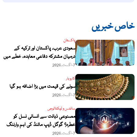
خاص خبریں
پاکستان
سعودی عرب، پاکستان اور ترکیہ کے
درمیان مشترکہ دفاعی معاہدہ، خطے میں
نئی اسٹریٹجک شراکت داری کا آغاز
7-اگست،2026
کاروبار
سونے کی قیمت میں بڑا اضافہ ہو گیا
7-اگست،2026
سائنس و ٹیکنالوجی
مصنوعی ذہانت سے انسانی نسل کو
خطرہ؟ گوگل ڈیپ مائنڈ کی اہم وارننگ
7-اگست،2026