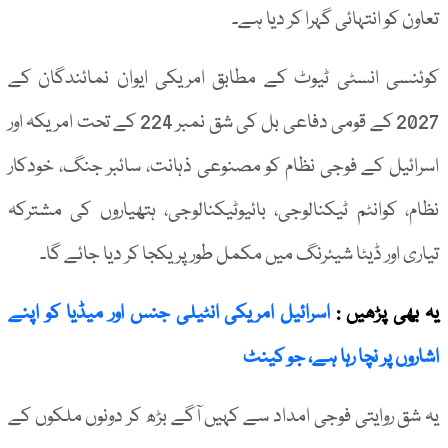
تعاون کو انتہائی گہرا کر دیا ہے۔
کوئنسی انسٹی ٹیوٹ کے مطابق امریکی ایوان نمائندگان کے
2027 کے قومی دفاعی بل کی شق نمبر 224 کے تحت امریکہ اور
اسرائیل کے فوجی نظام کو مصنوعی ذہانت، سائبر جنگ، خودکار
نظام، کوانٹم ٹیکنالوجی، بائیوٹیکنالوجی، ہتھیاروں کی مشترکہ
تیاری اور ڈیٹا شیئرنگ میں مکمل طور پر یکجا کر دیا جائے گا۔
یہ بھی پڑھیں :
اسرائیل امریکی انٹیلی جنس اور میڈیا کو اپنے
اشاروں پر نچا رہا ہے، جو کینٹ
یہ شق روایتی فوجی امداد سے کہیں آگے بڑھ کر دونوں ملکوں کے