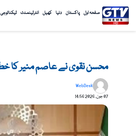
واد
ر
صفحہ اول
پاکستان
دنیا
کھیل
انٹرٹینمنٹ
ٹیکنالوجی
ائیں۔
محسن نقوی نے عاصم منیر کا خط ای
WebDesk
07 جون, 2026
14:56