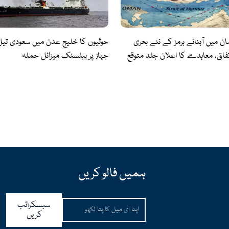
مان میں آبنائے ہرمز کے نئے بحری
حوثیوں کا خلیج عدن میں سعودی تیل ب
اتفاق، معاہدے کا اعلان جلد متوقع
جہاز پر بیلسٹک میزائل حملہ
ہمیں فالو کریں
Email
سبسکرائب
کریں