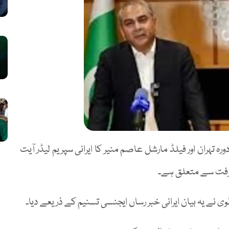
ہ تہران اور فیلڈ مارشل عاصم منیر کا ایرانی سپریم لیڈر آیت
یشرفت سے متعلق ہے۔
قوی نے یہ بیان ایرانی خبر رساں ایجنسی تسنیم کے ذریعے دیا۔