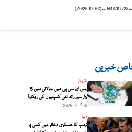
0-2026م)
اص خبریں
کاروبار
ایس ای سی پی میں جولائی میں 5
ہزار سے زائد نئی کمپنیوں کی ریکارڈ
رجسٹریشن
6-اگست،2026
دنیا
ٹرمپ کا عسکری ذخائر میں کمی پر