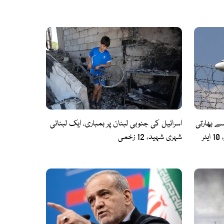
ے بھارتی
اسرائیل کی جنوبی لبنان پر بمباری، ایک لبنانی
ایوی ایشن شعبہ معاشی بحران کا شکار، 10 ایئر
شہری شہید، 12 زخمی