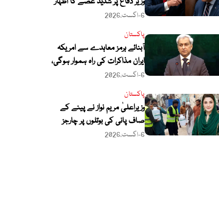
وزیر دفاع پر شدید غصے کا اظہار
6-اگست،2026
پاکستان
آبنائے ہرمز معاہدے سے امریکہ
ایران مذاکرات کی راہ ہموار ہوگی،
ترجمان دفتر خارجہ
6-اگست،2026
پاکستان
وزیراعلیٰ مریم نواز نے پینے کے
صاف پانی کی بوتلوں پر چارجز
لگانے کی تجویز مسترد کر دی
6-اگست،2026