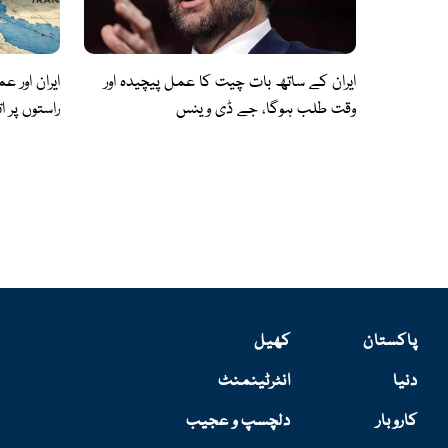
ایران کے ساتھ بات چیت کا عمل پیچیدہ اور
ایران اور ع
وقت طلب ہوگا، جے ڈی وینس
راستوں پر 
پاکستان
کھیل
دنیا
انٹرٹینمنٹ
کاروبار
دلچسپ و عجیب