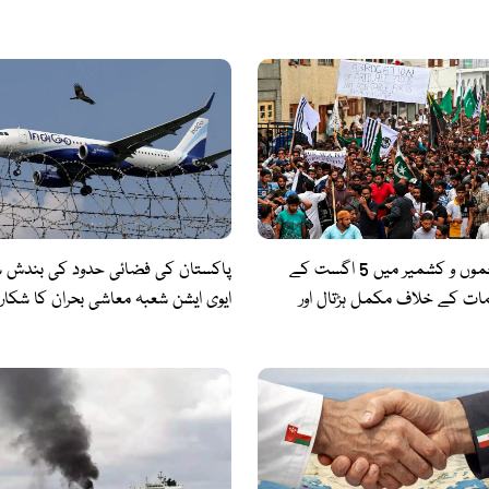
مقبوضہ جموں و کشمیر میں 5 اگست کے
پاکستان کی فضائی حدود کی بندش س
امات کے خلاف مکمل ہڑتال اور
لائنز بند