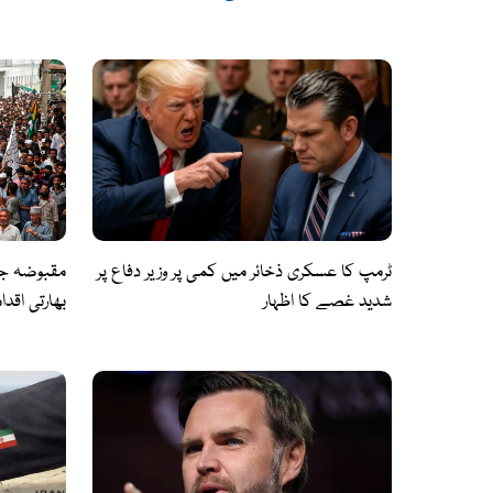
ٹرمپ کا عسکری ذخائر میں کمی پر وزیر دفاع پر
شدید غصے کا اظہار
بھارتی اقد
احتجاج