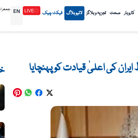
جمعرات 1448/02/23هـ (06-8
EN
LIVE
کاروبار
صحت
تجزیہ و بلاگز
لائیو بلاگ
فیکٹ چیک
ران کی اعلیٰ قیادت کو پہنچایا
خ