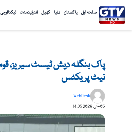
واد
ر
صفحہ اول
پاکستان
دنیا
کھیل
انٹرٹینمنٹ
ٹیکنالوجی
ائیں۔
پاک بنگلہ دیش ٹیسٹ سیریز، قومی
نیٹ پریکٹس
WebDesk
05 مئی, 2026
14:35