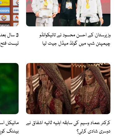
وزیرستان کے احسن محسود نے تائیکوانڈو
3 سال بعد
چیمپئن شپ میں گولڈ میڈل جیت لیا
برابر
کرکٹر عماد وسیم کی سابقہ اہلیہ ثانیہ اشفاق نے
مائیکل اس
دوسری شادی کرلی؟
بیٹنگ کوچ 