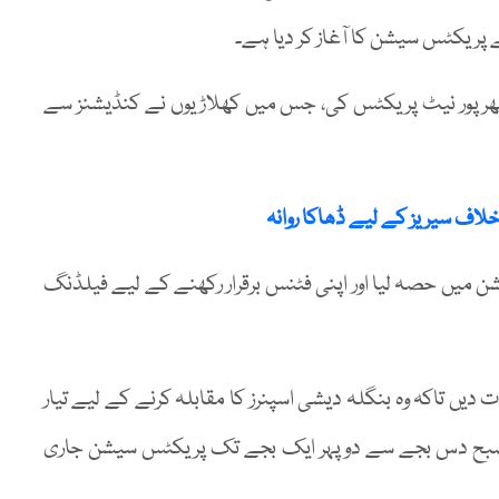
 پریکٹس سیشن کا آغاز کر دیا ہے۔
 بھرپور نیٹ پریکٹس کی، جس میں کھلاڑیوں نے کنڈیشنز سے
خلاف سیریز کے لیے ڈھاکا روانہ
 میں حصہ لیا اور اپنی فٹنس برقرار رکھنے کے لیے فیلڈنگ
دیں تاکہ وہ بنگلہ دیشی اسپنرز کا مقابلہ کرنے کے لیے تیار
 صبح دس بجے سے دوپہر ایک بجے تک پریکٹس سیشن جاری