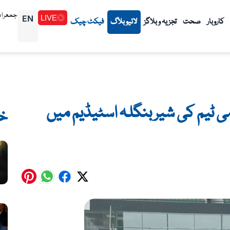
جمعرات 1448/02/23هـ (06-8
EN
LIVE
کاروبار
صحت
تجزیہ و بلاگز
لائیو بلاگ
فیکٹ چیک
 ٹیم کی شیر بنگلہ اسٹیڈیم میں
خ