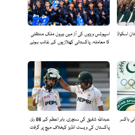
 رکنی پاکستان اسکواڈ
اسپورٹس ویزوں کی آڑ میں بیرون ملک منتقلی
کا معاملہ، پاکستانی کھلاڑیوں کے غائب ہونے
پر سوالات اٹھ گئے
ی باکسر
عبداللہ شفیق کی سنچری، بابر اعظم کے 86 رنز،
پاکستان کی ویسٹ انڈیز کیخلاف میچ پر گرفت