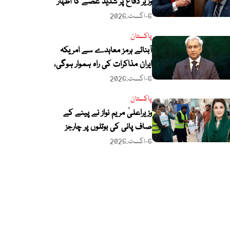
وزیر دفاع پر شدید غصے کا اظہار
6-اگست،2026
پاکستان
آبنائے ہرمز معاہدے سے امریکہ
ایران مذاکرات کی راہ ہموار ہوگی،
ترجمان دفتر خارجہ
6-اگست،2026
پاکستان
وزیراعلیٰ مریم نواز نے پینے کے
صاف پانی کی بوتلوں پر چارجز
لگانے کی تجویز مسترد کر دی
6-اگست،2026