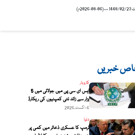
0-2026م)
اص خبریں
کاروبار
ایس ای سی پی میں جولائی میں 5
ہزار سے زائد نئی کمپنیوں کی ریکارڈ
رجسٹریشن
6-اگست،2026
دنیا
ٹرمپ کا عسکری ذخائر میں کمی پر