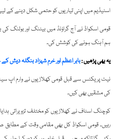
اسٹیڈیم میں اپنی تیاریوں کو حتمی شکل دینے کے لیے
قومی اسکواڈ نے آج گراؤنڈ میں بیٹنگ اور بولنگ کی
ہم آہنگ ہونے کی کوشش کی۔
یہ بھی پڑھیں :
بابر اعظم اور خرم شہزاد بنگلہ دیش کے 
نیٹ پریکٹس سے قبل قومی کھلاڑیوں نے وارم اپ سیشن
کی مشقیں بھی کیں۔
کوچنگ اسٹاف نے کھلاڑیوں کو مختلف تزویراتی ہدایات 
رہیں۔ قومی اسکواڈ کل بھی مقامی وقت کے مطابق
رکھے گا تاکہ میچ سے قبل خامیوں کو دور کیا جا سکے۔