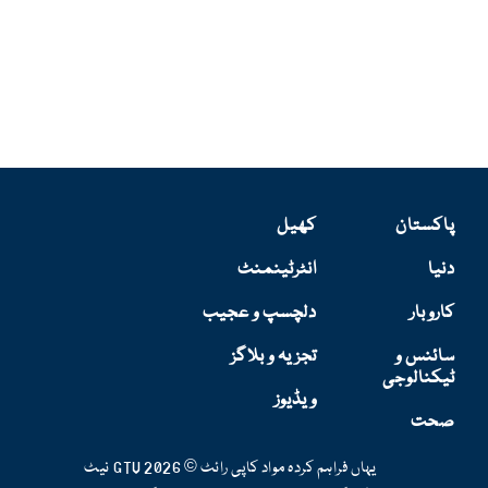
پاکستان
کھیل
دنیا
انٹرٹینمنٹ
کاروبار
دلچسپ و عجیب
سائنس و
تجزیہ و بلاگز
ٹیکنالوجی
ویڈیوز
صحت
یہاں فراہم کردہ مواد کاپی رائٹ © 2026 GTV نیٹ