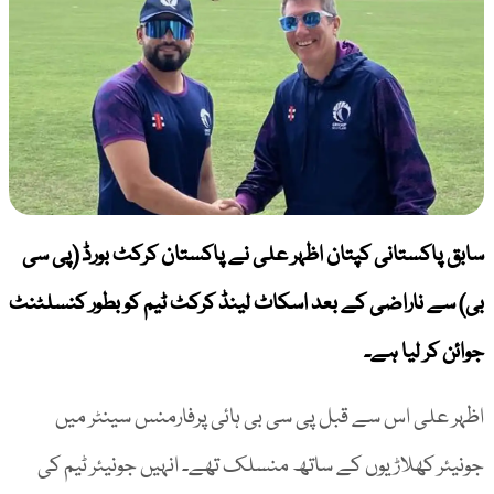
سابق پاکستانی کپتان اظہر علی نے پاکستان کرکٹ بورڈ (پی سی
بی) سے ناراضی کے بعد اسکاٹ لینڈ کرکٹ ٹیم کو بطور کنسلٹنٹ
جوائن کر لیا ہے۔
اظہر علی اس سے قبل پی سی بی ہائی پرفارمنس سینٹر میں
جونیئر کھلاڑیوں کے ساتھ منسلک تھے۔ انہیں جونیئر ٹیم کی