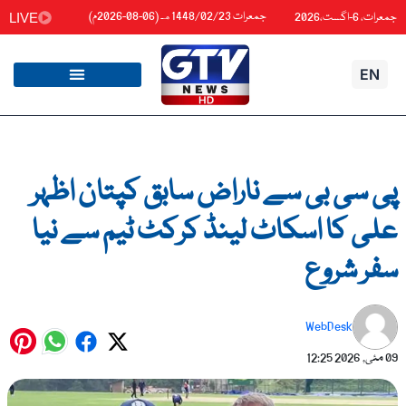
واد
جمعرات 1448/02/23هـ (06-08-2026م)
جمعرات، 6-اگست،2026
LIVE
ائیں۔
EN
پی سی بی سے ناراض سابق کپتان اظہر
علی کا اسکاٹ لینڈ کرکٹ ٹیم سے نیا
سفر شروع
WebDesk
09 مئی, 2026
12:25