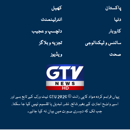
پاکستان
کھیل
دنیا
انٹرٹینمنٹ
کاروبار
دلچسپ و عجیب
سائنس و ٹیکنالوجی
تجزیہ و بلاگز
صحت
ویڈیوز
یہاں فراہم کردہ مواد کاپی رائٹ © 2026 GTV نیٹ ورک کے تابع ہے اور
اسے واضح اجازت کے بغیر شائع، نشر، تبدیل یا تقسیم نہیں کیا جا سکتا،
جب تک کہ دوسری صورت میں بیان نہ کیا جائے۔