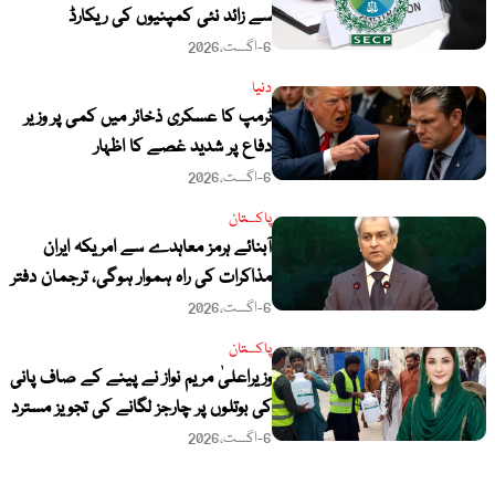
سے زائد نئی کمپنیوں کی ریکارڈ
رجسٹریشن
6-اگست،2026
دنیا
ٹرمپ کا عسکری ذخائر میں کمی پر وزیر
دفاع پر شدید غصے کا اظہار
6-اگست،2026
پاکستان
آبنائے ہرمز معاہدے سے امریکہ ایران
مذاکرات کی راہ ہموار ہوگی، ترجمان دفتر
خارجہ
6-اگست،2026
پاکستان
وزیراعلیٰ مریم نواز نے پینے کے صاف پانی
کی بوتلوں پر چارجز لگانے کی تجویز مسترد
کر دی
6-اگست،2026