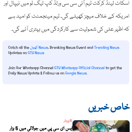
اسکاٹ لینڈ کرکٹ ٹیم آئی سی سی ورلڈ کپ لیگ ٹو میں نیپال اور
امریکہ کے خلاف میچز کھیلے گی۔ ٹیم مینجمنٹ کو امید ہے
کہ اظہر علی کی شمولیت سے کارکردگی میں بہتری آئے گی۔
Trending News
, Breaking News Event and
کھیل News
Catch all the
Updates on
GTV News
Join Our Whatsapp Channel
GTV Whatsapp Official Channel
to get the
Daily News Update & Follow us on
Google News
.
خاص خبریں
کاروبار
ایس ای سی پی میں جولائی میں 5 ہزار