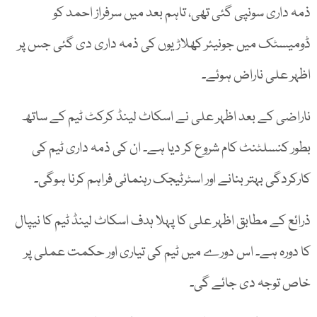
ذمہ داری سونپی گئی تھی، تاہم بعد میں سرفراز احمد کو
ڈومیسٹک میں جونیئر کھلاڑیوں کی ذمہ داری دی گئی جس پر
اظہر علی ناراض ہوئے۔
ناراضی کے بعد اظہر علی نے اسکاٹ لینڈ کرکٹ ٹیم کے ساتھ
بطور کنسلٹنٹ کام شروع کر دیا ہے۔ ان کی ذمہ داری ٹیم کی
کارکردگی بہتر بنانے اور اسٹرٹیجک رہنمائی فراہم کرنا ہوگی۔
ذرائع کے مطابق اظہر علی کا پہلا ہدف اسکاٹ لینڈ ٹیم کا نیپال
کا دورہ ہے۔ اس دورے میں ٹیم کی تیاری اور حکمت عملی پر
خاص توجہ دی جائے گی۔