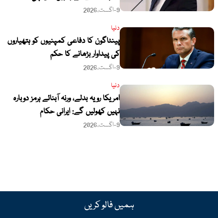
9-اگست،2026
دنیا
پینٹاگون کا دفاعی کمپنیوں کو ہتھیاروں
کی پیداوار بڑھانے کا حکم
9-اگست،2026
دنیا
امریکا رویہ بدلے، ورنہ آبنائے ہرمز دوبارہ
نہیں کھولیں گے: ایرانی حکام
9-اگست،2026
ہمیں فالو کریں