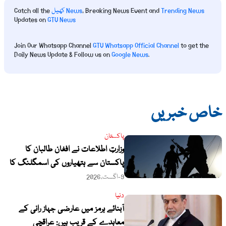
Trending News
, Breaking News Event and
کھیل News
Catch all the
Updates on
GTV News
Join Our Whatsapp Channel
GTV Whatsapp Official Channel
to get the
Daily News Update & Follow us on
Google News
.
خاص خبریں
پاکستان
وزارتِ اطلاعات نے افغان طالبان کا
پاکستان سے ہتھیاروں کی اسمگلنگ کا
دعویٰ مسترد کردیا
9-اگست،2026
دنیا
آبنائے ہرمز میں عارضی جہاز رانی کے
معاہدے کے قریب ہیں: عراقچی