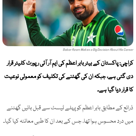
Babar Azam Makes a Big Decision About His Career
کراچی: پاکستان کے بیٹر بابر اعظم کی ایم آر آئی رپورٹ کلیئر قرار
دی گئی ہے، جبکہ ان کی گھٹنے کی تکلیف کو معمولی نوعیت
کا قرار دیا گیا ہے۔
ذرائع کے مطابق بابر اعظم کو پہلے ٹیسٹ سے قبل بائیں گھٹنے
میں درد محسوس ہوا تھا، جس کے بعد ان کا طبی معائنہ کیا گیا۔