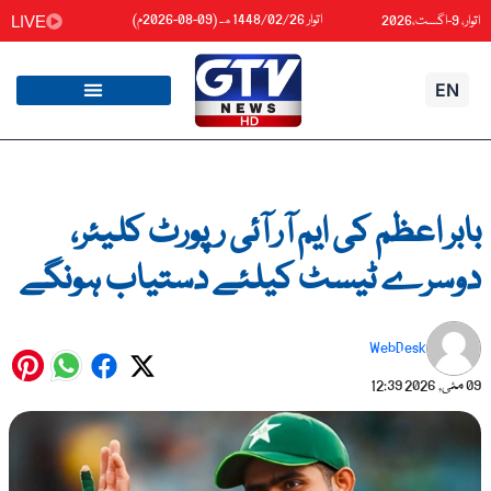
واد
اتوار 1448/02/26هـ (09-08-2026م)
اتوار، 9-اگست،2026
LIVE
ائیں۔
EN
بابر اعظم کی ایم آر آئی رپورٹ کلیئر،
دوسرے ٹیسٹ کیلئے دستیاب ہونگے
WebDesk
09 مئی, 2026
12:39