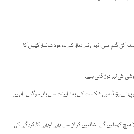
 کن گیم میں انہوں نے دباؤ کے باوجود شاندار کھیل کا
شی کی لہر دوڑ گئی ہے۔
ہلے راؤنڈ میں شکست کے بعد ایونٹ سے باہر ہوگئے۔ انہیں
میچ کھیلیں گے۔ شائقین کو ان سے بھی اچھی کارکردگی کی