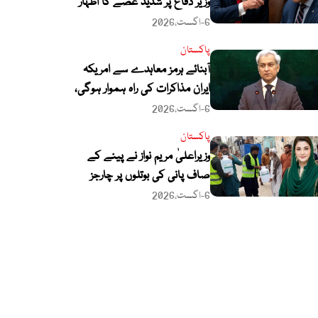
وزیر دفاع پر شدید غصے کا اظہار
6-اگست،2026
پاکستان
آبنائے ہرمز معاہدے سے امریکہ
ایران مذاکرات کی راہ ہموار ہوگی،
ترجمان دفتر خارجہ
6-اگست،2026
پاکستان
وزیراعلیٰ مریم نواز نے پینے کے
صاف پانی کی بوتلوں پر چارجز
لگانے کی تجویز مسترد کر دی
6-اگست،2026