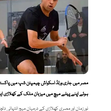
مصر میں جاری ورلڈ اسکواش چیمپئن شپ میں پاکستان 
ہوئے اپنے پہلے میچ میں میزبان ملک کے کھلاڑی 