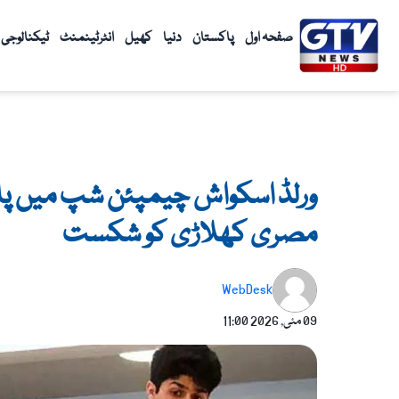
واد
ر
صفحہ اول
پاکستان
دنیا
کھیل
انٹرٹینمنٹ
ٹیکنالوجی
ائیں۔
ورلڈ اسکواش چیمپئن شپ میں پاکس
مصری کھلاڑی کو شکست
WebDesk
09 مئی, 2026
11:00