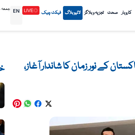
جمعہ 1448/02/24هـ (07-08-2026م)
EN
LIVE
کاروبار
صحت
تجزیہ و بلاگز
لائیو بلاگ
فیکٹ چیک
تان کے نور زمان کا شاندار آغاز،
خ