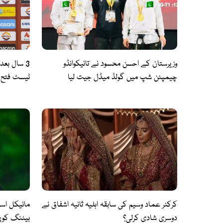
وزیرستان کے احسن محسود نے تائیکوانڈو
3 سال بعد
چیمپئن شپ میں گولڈ میڈل جیت لیا
برابر
کرکٹر عماد وسیم کی سابقہ اہلیہ ثانیہ اشفاق نے
مائیکل اس
دوسری شادی کرلی؟
بیٹنگ کوچ 