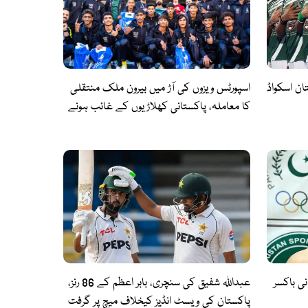
 رکنی پاکستان اسکواڈ
اسپورٹس ویزوں کی آڑ میں بیرون ملک منتقلی
کا معاملہ، پاکستانی کھلاڑیوں کے غائب ہونے
پر سوالات اٹھ گئے
ی باکسر
عبداللہ شفیق کی سنچری، بابر اعظم کے 86 رنز،
پاکستان کی ویسٹ انڈیز کیخلاف میچ پر گرفت