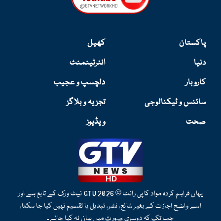
a
k
m
پاکستان
کھیل
دنیا
انٹرٹینمنٹ
کاروبار
دلچسپ و عجیب
سائنس و ٹیکنالوجی
تجزیہ و بلاگز
صحت
ویڈیوز
یہاں فراہم کردہ مواد کاپی رائٹ © 2026 GTV نیٹ ورک کے تابع ہے اور
اسے واضح اجازت کے بغیر شائع، نشر، تبدیل یا تقسیم نہیں کیا جا سکتا،
جب تک کہ دوسری صورت میں بیان نہ کیا جائے۔