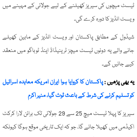
ٹیسٹ میچوں کی سیریز کھیلنے کے لیے جولائی کے مہینے میں
ویسٹ انڈیز کا دورہ کرے گی۔
شیڈول کے مطابق پاکستان اور ویسٹ انڈیز کے مابین کھیلے
جانے والے یہ دونوں ٹیسٹ میچز ٹرینیڈاڈ اینڈ ٹوباگو میں منعقد
کیے جائیں گے۔
یہ بھی پڑھیں :
پاکستان کا کروایا ہوا ایران امریکہ معاہدہ اسرائیل
کو تسلیم کرنے کی شرط کے باعث ٹوٹ گیا، منیر اکرم
سیریز کا پہلا ٹیسٹ میچ 25 سے 29 جولائی تک برائن لارا کرکٹ
اکیڈمی میں کھیلا جائے گا، جو کہ ایک تاریخی موقع ہوگا کیونکہ