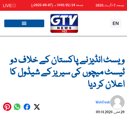
واد
جمعہ 1448/02/24هـ (07-08-2026م)
جمعہ، 7-اگست،2026
LIVE
ائیں۔
EN
ویسٹ انڈیز نے پاکستان کے خلاف دو
ٹیسٹ میچوں کی سیریز کے شیڈول کا
اعلان کر دیا
WebDesk
28 مئی, 2026
09:14