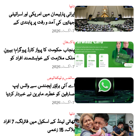
دنیا
ایرانی پارلیمان میں امریکی اور اسرائیلی
جہازوں کی آمد و رفت پر پابندی کے
مسودے کا جائزہ
7-اگست،2026
پاکستان
پنجاب حکومت کا پرواز کارڈ پروگرام؛ بیرونِ
ملک ملازمت کے خواہشمند افراد کو
بلاسود مالی امداد
7-اگست،2026
سائنس و ٹیکنالوجی
اے آئی براؤزر ایجنٹس سے واٹس ایپ
صارفین کو خطرہ، ماہرین نے خبردار کردیا
7-اگست،2026
دنیا
تھائی لینڈ کے اسکول میں فائرنگ، 7 افراد
ہلاک، 15 زخمی