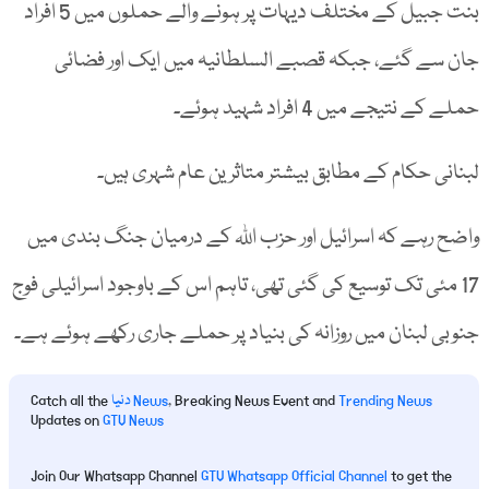
بنت جبیل کے مختلف دیہات پر ہونے والے حملوں میں 5 افراد
جان سے گئے، جبکہ قصبے السلطانیہ میں ایک اور فضائی
حملے کے نتیجے میں 4 افراد شہید ہوئے۔
لبنانی حکام کے مطابق بیشتر متاثرین عام شہری ہیں۔
واضح رہے کہ اسرائیل اور حزب اللہ کے درمیان جنگ بندی میں
17 مئی تک توسیع کی گئی تھی، تاہم اس کے باوجود اسرائیلی فوج
جنوبی لبنان میں روزانہ کی بنیاد پر حملے جاری رکھے ہوئے ہے۔
Trending News
, Breaking News Event and
دنیا News
Catch all the
Updates on
GTV News
Join Our Whatsapp Channel
GTV Whatsapp Official Channel
to get the