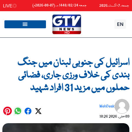
واد
جمعہ 1448/02/24هـ (07-08-2026م)
جمعہ، 7-اگست،2026
LIVE
ائیں۔
EN
اسرائیل کی جنوبی لبنان میں جنگ
بندی کی خلاف ورزی جاری، فضائی
حملوں میں مزید 31 افراد شہید
WebDesk
09 مئی, 2026
10:26