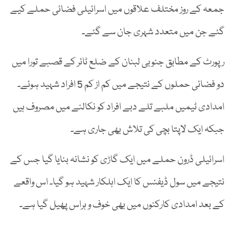
جمعہ کے روز مختلف علاقوں میں اسرائیلی فضائی حملے کیے
گئے جن میں متعدد شہری جان سے گئے۔
رپورٹ کے مطابق جنوبی لبنان کے ضلع ٹائر کے قصبے تورا میں
دو فضائی حملوں کے نتیجے میں کم از کم 5 افراد شہید ہوئے۔
امدادی ٹیمیں ملبے تلے دبے افراد کو نکالنے میں مصروف ہیں
جبکہ ایک لاپتا بچی کی تلاش بھی جاری ہے۔
اسرائیلی ڈرون حملے میں ایک گاڑی کو نشانہ بنایا گیا جس کے
نتیجے میں سول ڈیفنس کا ایک اہلکار شہید ہو گیا۔ اس واقعے
کے بعد امدادی کارکنوں میں بھی خوف و ہراس پھیل گیا ہے۔