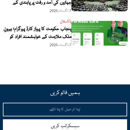
جہازوں کی آمد و رفت پر پابندی کے
مسودے کا جائزہ
7-اگست،2026
پاکستان
پنجاب حکومت کا پرواز کارڈ پروگرام؛ بیرونِ
ملک ملازمت کے خواہشمند افراد کو
بلاسود مالی امداد
7-اگست،2026
ہمیں فالو کریں
Email
سبسکرائب کریں