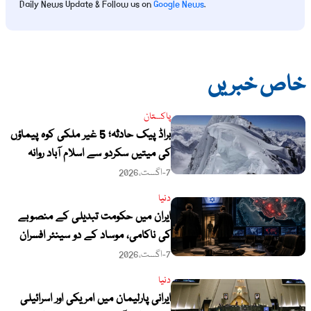
Daily News Update & Follow us on
Google News
.
خاص خبریں
پاکستان
براڈ پیک حادثہ؛ 5 غیر ملکی کوہ پیماؤں
کی میتیں سکردو سے اسلام آباد روانہ
7-اگست،2026
دنیا
ایران میں حکومت تبدیلی کے منصوبے
کی ناکامی، موساد کے دو سینئر افسران
عہدوں سے ہٹا دیے گئے
7-اگست،2026
دنیا
ایرانی پارلیمان میں امریکی اور اسرائیلی